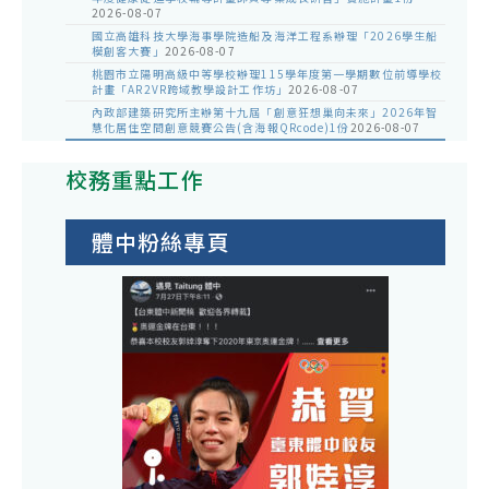
2026-08-07
國立高雄科技大學海事學院造船及海洋工程系辦理「2026學生船
模創客大賽」
2026-08-07
桃園市立陽明高級中等學校辦理115學年度第一學期數位前導學校
計畫「AR2VR跨域教學設計工作坊」
2026-08-07
內政部建築研究所主辦第十九屆「創意狂想巢向未來」2026年智
慧化居住空間創意競賽公告(含海報QRcode)1份
2026-08-07
校務重點工作
體中粉絲專頁