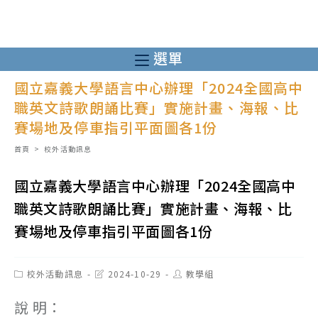
跳
轉
至
選單
主
國立嘉義大學語言中心辦理「2024全國高中
要
職英文詩歌朗誦比賽」實施計畫、海報、比
內
賽場地及停車指引平面圖各1份
容
首頁
>
校外活動訊息
國立嘉義大學語言中心辦理「2024全國高中
職英文詩歌朗誦比賽」實施計畫、海報、比
賽場地及停車指引平面圖各1份
Post
Post
Post
校外活動訊息
2024-10-29
教學組
category:
last
author:
modified:
說 明：