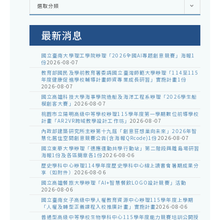
各
選取分類
處
室
公
告
最新消息
國立臺南大學理工學院辦理「2026全國AI專題創意競賽」海報1
份
2026-08-07
教育部國民及學前教育署委請國立臺灣師範大學辦理「114至115
年度健康促進學校輔導計畫師資專業成長研習」實施計畫1份
2026-08-07
國立高雄科技大學海事學院造船及海洋工程系辦理「2026學生船
模創客大賽」
2026-08-07
桃園市立陽明高級中等學校辦理115學年度第一學期數位前導學校
計畫「AR2VR跨域教學設計工作坊」
2026-08-07
內政部建築研究所主辦第十九屆「創意狂想巢向未來」2026年智
慧化居住空間創意競賽公告(含海報QRcode)1份
2026-08-07
國立東華大學辦理「適應運動共學行動站」第二階段與離島場研習
海報1份及各區簡章各1份
2026-08-06
歷史學科中心辦理114學年度歷史學科中心線上讀書會暑期成果分
享（如附件）
2026-08-06
國立高雄餐旅大學辦理「AI+智慧餐飲LOGO設計競賽」活動
2026-08-06
國立臺南女子高級中學人權教育資源中心辦理115學年度上學期
「人權及轉型正義課程入校推廣計畫」實施計畫
2026-08-06
普通型高級中等學校生物學科中心115學年度能力競賽培訓公開授