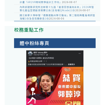
計畫「AR2VR跨域教學設計工作坊」
2026-08-07
內政部建築研究所主辦第十九屆「創意狂想巢向未來」2026年智
慧化居住空間創意競賽公告(含海報QRcode)1份
2026-08-07
國立東華大學辦理「適應運動共學行動站」第二階段與離島場研習
海報1份及各區簡章各1份
2026-08-06
校務重點工作
體中粉絲專頁