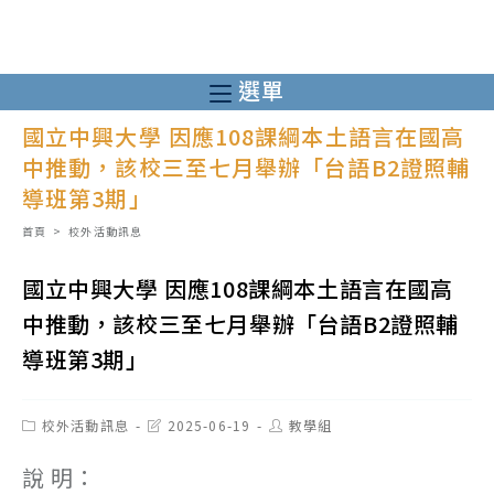
跳
轉
至
選單
主
國立中興大學 因應108課綱本土語言在國高
要
中推動，該校三至七月舉辦「台語B2證照輔
內
導班第3期」
容
首頁
>
校外活動訊息
國立中興大學 因應108課綱本土語言在國高
中推動，該校三至七月舉辦「台語B2證照輔
導班第3期」
Post
Post
Post
校外活動訊息
2025-06-19
教學組
category:
last
author:
modified:
說 明：