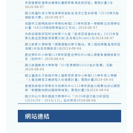
年度健康促進學校輔導計畫師資專業成長研習」實施計畫1份
2026-08-07
國立高雄科技大學海事學院造船及海洋工程系辦理「2026學生船
模創客大賽」
2026-08-07
桃園市立陽明高級中等學校辦理115學年度第一學期數位前導學校
計畫「AR2VR跨域教學設計工作坊」
2026-08-07
內政部建築研究所主辦第十九屆「創意狂想巢向未來」2026年智
慧化居住空間創意競賽公告(含海報QRcode)1份
2026-08-07
國立東華大學辦理「適應運動共學行動站」第二階段與離島場研習
海報1份及各區簡章各1份
2026-08-06
歷史學科中心辦理114學年度歷史學科中心線上讀書會暑期成果分
享（如附件）
2026-08-06
國立高雄餐旅大學辦理「AI+智慧餐飲LOGO設計競賽」活動
2026-08-06
國立臺南女子高級中學人權教育資源中心辦理115學年度上學期
「人權及轉型正義課程入校推廣計畫」實施計畫
2026-08-06
普通型高級中等學校生物學科中心115學年度能力競賽培訓公開授
課「軟體動物解剖觀察與推理」實施計畫1份
2026-08-06
國立中山大學外國語文教學中心「2026年語文能力研習班
(2026/09 ~ 2026/12)」招生資訊
2026-08-06
網站連結