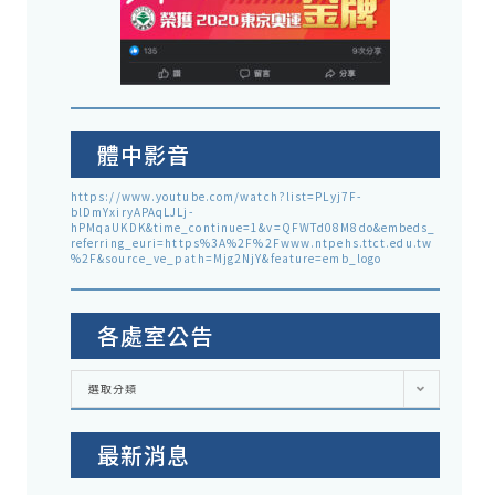
體中影音
https://www.youtube.com/watch?list=PLyj7F-
blDmYxiryAPAqLJLj-
hPMqaUKDK&time_continue=1&v=QFWTd08M8do&embeds_
referring_euri=https%3A%2F%2Fwww.ntpehs.ttct.edu.tw
%2F&source_ve_path=Mjg2NjY&feature=emb_logo
各處室公告
各
選取分類
處
室
公
告
最新消息