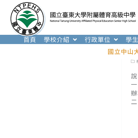
跳
轉
至
主
要
首頁
學校介紹
行政單位
學
內
國立中山
容
Pos
cat
說
一
辦
二
(
(
(