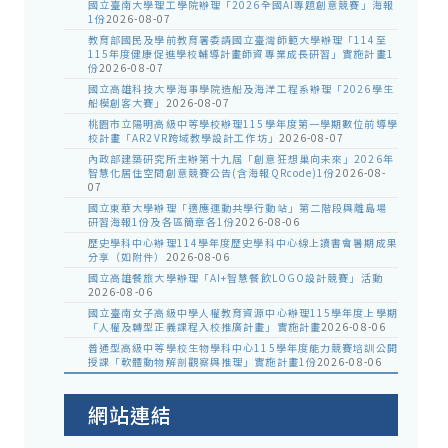
國立臺南大學理工學院辦理「2026全國AI專題創意競賽」海報
1份
2026-08-07
教育部國民及學前教育署委請國立臺灣師範大學辦理「114至
115年度健康促進學校輔導計畫師資專業成長研習」實施計畫1
份
2026-08-07
國立高雄科技大學海事學院造船及海洋工程系辦理「2026學生
船模創客大賽」
2026-08-07
桃園市立陽明高級中等學校辦理115學年度第一學期數位前導學
校計畫「AR2VR跨域教學設計工作坊」
2026-08-07
內政部建築研究所主辦第十九屆「創意狂想巢向未來」2026年
智慧化居住空間創意競賽公告(含海報QRcode)1份
2026-08-
07
國立東華大學辦理「適應運動共學行動站」第二階段與離島場
研習海報1份及各區簡章各1份
2026-08-06
歷史學科中心辦理114學年度歷史學科中心線上讀書會暑期成果
分享（如附件）
2026-08-06
國立高雄餐旅大學辦理「AI+智慧餐飲LOGO設計競賽」活動
2026-08-06
國立臺南女子高級中學人權教育資源中心辦理115學年度上學期
「人權及轉型正義課程入校推廣計畫」實施計畫
2026-08-06
普通型高級中等學校生物學科中心115學年度能力競賽培訓公開
授課「軟體動物解剖觀察與推理」實施計畫1份
2026-08-06
網站連結