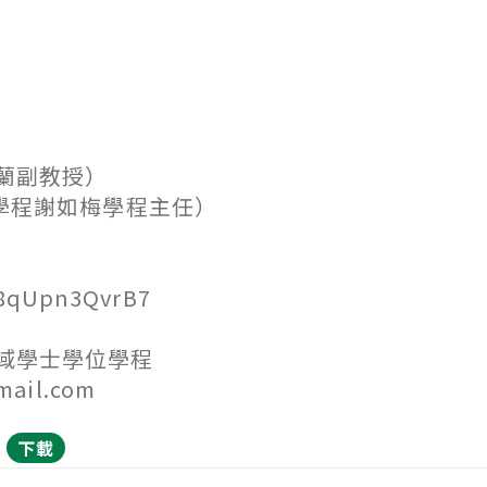
慧蘭副教授）
科學程謝如梅學程主任）
qUpn3QvrB7
域學士學位學程
il.com
下載