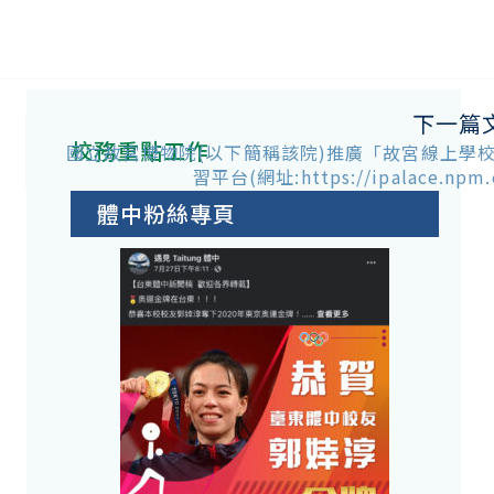
下一篇
校務重點工作
國立故宮博物院(以下簡稱該院)推廣「故宮線上學
習平台(網址:https://ipalace.npm.
體中粉絲專頁