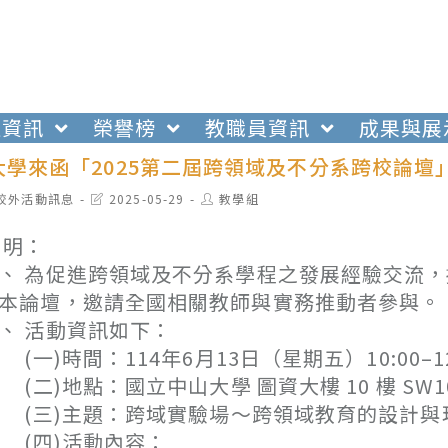
生資訊
榮譽榜
教職員資訊
成果與展
大學來函「2025第二屆跨領域及不分系跨校論壇
t
Post
Post
校外活動訊息
2025-05-29
教學組
egory:
last
author:
modified:
 明：
、 為促進跨領域及不分系學程之發展經驗交流
本論壇，邀請全國相關教師與實務推動者參與。
、 活動資訊如下：
一)時間：114年6月13日（星期五）10:00–12
二)地點：國立中山大學 圖資大樓 10 樓 SW100
三)主題：跨域實驗場～跨領域教育的設計與
(四)活動內容：