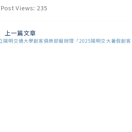
Post Views:
235
上一篇文章
ead
ore
立陽明交通大學創客俱樂部擬辦理「2025陽明交大暑假創客
ticles
」