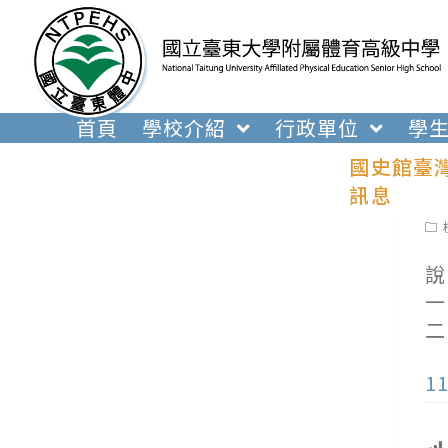
跳
轉
至
主
要
首頁
學校介紹
行政單位
學
內
國史館臺灣
容
訊息
Pos
cat
說
一
二
1