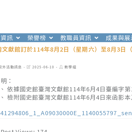
生資訊
榮譽榜
教職員資訊
成果與展
文獻館訂於114年8月2日（星期六）至8月3日
t
Post
Post
校外活動訊息
2025-06-10
教學組
egory:
last
author:
modified:
 明：
、 依據國史館臺灣文獻館114年6月4日臺編字第11
、 檢附國史館臺灣文獻館114年6月4日來函影
141294806_1_A09030000E_1140055797_sen
Post Views:
174