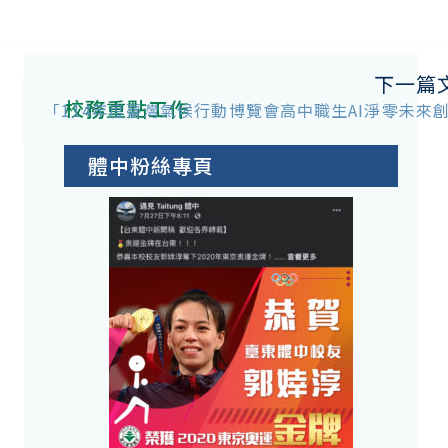
下一篇
校務重點工作
「114年度臺灣氣候行動博覽會高中職生AI淨零未來
體中粉絲專頁