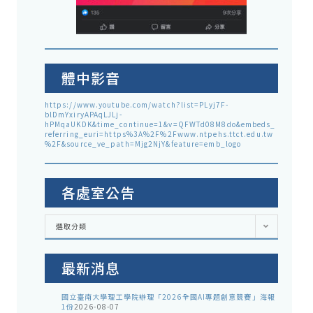
體中影音
https://www.youtube.com/watch?list=PLyj7F-
blDmYxiryAPAqLJLj-
hPMqaUKDK&time_continue=1&v=QFWTd08M8do&embeds_
referring_euri=https%3A%2F%2Fwww.ntpehs.ttct.edu.tw
%2F&source_ve_path=Mjg2NjY&feature=emb_logo
各處室公告
各
選取分類
處
室
公
告
最新消息
國立臺南大學理工學院辦理「2026全國AI專題創意競賽」海報
1份
2026-08-07