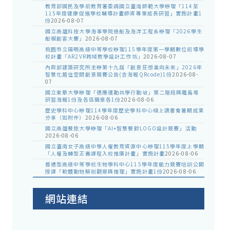
教育部國民及學前教育署委請國立臺灣師範大學辦理「114至
115年度健康促進學校輔導計畫師資專業成長研習」實施計畫1
份
2026-08-07
國立高雄科技大學海事學院造船及海洋工程系辦理「2026學生
船模創客大賽」
2026-08-07
桃園市立陽明高級中等學校辦理115學年度第一學期數位前導學
校計畫「AR2VR跨域教學設計工作坊」
2026-08-07
內政部建築研究所主辦第十九屆「創意狂想巢向未來」2026年
智慧化居住空間創意競賽公告(含海報QRcode)1份
2026-08-
07
國立東華大學辦理「適應運動共學行動站」第二階段與離島場
研習海報1份及各區簡章各1份
2026-08-06
歷史學科中心辦理114學年度歷史學科中心線上讀書會暑期成果
分享（如附件）
2026-08-06
國立高雄餐旅大學辦理「AI+智慧餐飲LOGO設計競賽」活動
2026-08-06
國立臺南女子高級中學人權教育資源中心辦理115學年度上學期
「人權及轉型正義課程入校推廣計畫」實施計畫
2026-08-06
普通型高級中等學校生物學科中心115學年度能力競賽培訓公開
授課「軟體動物解剖觀察與推理」實施計畫1份
2026-08-06
網站連結