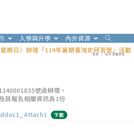
示
入學與升學
內外資源
（星期日）辦理「114年暑期臺灣史研習營」活動
首頁
>
校外活動訊息
40001835號函辦理。
本及其報名相關資訊各1份
ddoc1_Attach1
下載