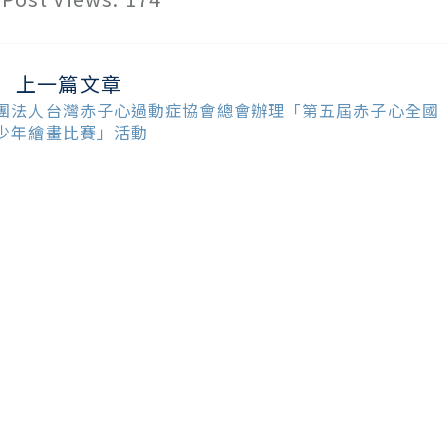
上一篇文章
ead
ore
團法人台灣赤子心過動症協會總會辦理「第五屆赤子心全國
ticles
少年繪畫比賽」活動