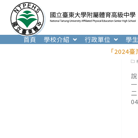
跳
轉
至
主
要
首頁
學校介紹
行政單位
學
內
「2024
容
Pos
cat
說
一
二
0