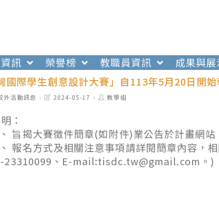
生資訊
榮譽榜
教職員資訊
成果與展
臺灣國際學生創意設計大賽」自113年5月20日開
t
Post
Post
校外活動訊息
2024-05-17
教學組
egory:
last
author:
modified:
 明：
、 旨揭大賽徵件簡章(如附件)業公告於計畫網站，請逕至網
、 報名方式及相關注意事項請詳閱簡章內容，相關疑
4-23310099、E-mail:tisdc.tw@gmail.com。)