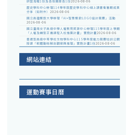
研習海報1份及各區簡章各1份
2026-08-06
歷史學科中心辦理114學年度歷史學科中心線上讀書會暑期成果
分享（如附件）
2026-08-06
國立高雄餐旅大學辦理「AI+智慧餐飲LOGO設計競賽」活動
2026-08-06
國立臺南女子高級中學人權教育資源中心辦理115學年度上學期
「人權及轉型正義課程入校推廣計畫」實施計畫
2026-08-06
普通型高級中等學校生物學科中心115學年度能力競賽培訓公開
授課「軟體動物解剖觀察與推理」實施計畫1份
2026-08-06
網站連結
運動賽事日曆