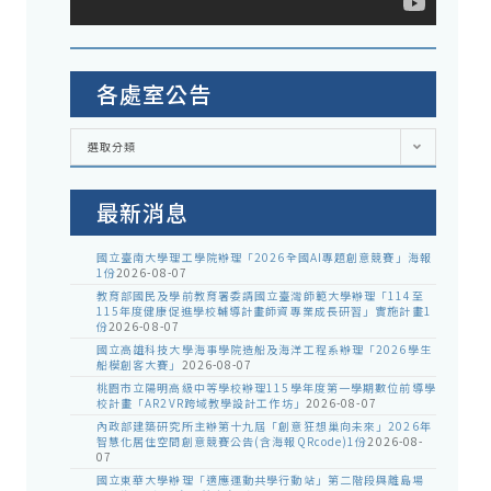
各處室公告
各
選取分類
處
室
公
告
最新消息
國立臺南大學理工學院辦理「2026全國AI專題創意競賽」海報
1份
2026-08-07
教育部國民及學前教育署委請國立臺灣師範大學辦理「114至
115年度健康促進學校輔導計畫師資專業成長研習」實施計畫1
份
2026-08-07
國立高雄科技大學海事學院造船及海洋工程系辦理「2026學生
船模創客大賽」
2026-08-07
桃園市立陽明高級中等學校辦理115學年度第一學期數位前導學
校計畫「AR2VR跨域教學設計工作坊」
2026-08-07
內政部建築研究所主辦第十九屆「創意狂想巢向未來」2026年
智慧化居住空間創意競賽公告(含海報QRcode)1份
2026-08-
07
國立東華大學辦理「適應運動共學行動站」第二階段與離島場