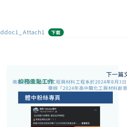
ddoc1_Attach1
下載
下一篇
校務重點工作
南臺科技大學化學工程與材料工程系於2024年8月3日
舉辦「2024年高中職化工與材料創
體中粉絲專頁