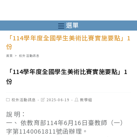
跳
轉
至
選單
主
「114學年度全國學生美術比賽實施要點」1
要
份
內
容
首頁
>
校外活動訊息
「114學年度全國學生美術比賽實施要點」1
份
Post
Post
Post
校外活動訊息
2025-06-19
教學組
category:
last
author:
modified:
說 明：
一、 依教育部114年6月16日臺教師（一）
字第1140061811號函辦理。