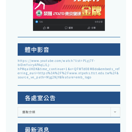
體中影音
https://www.youtube.com/watch?list=PLyj7F-
blDmYxiryAPAqLJLj-
hPMqaUKDK&time_continue=1&v=QFWTd08M8do&embeds_ref
erring_euri=https%3A%2F%2Fwww.ntpehs.ttct.edu.tw%2F&
source_ve_path=Mjg2NjY&feature=emb_logo
各處室公告
各
選取分類
處
室
公
告
最新消息