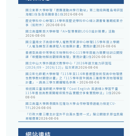
國立東華大學辦理「適應運動共學行動站」第二階段與離島場研習
海報1份及各區簡章各1份
2026-08-06
歷史學科中心辦理114學年度歷史學科中心線上讀書會暑期成果分
享（如附件）
2026-08-06
國立高雄餐旅大學辦理「AI+智慧餐飲LOGO設計競賽」活動
2026-08-06
國立臺南女子高級中學人權教育資源中心辦理115學年度上學期
「人權及轉型正義課程入校推廣計畫」實施計畫
2026-08-06
普通型高級中等學校生物學科中心115學年度能力競賽培訓公開授
課「軟體動物解剖觀察與推理」實施計畫1份
2026-08-06
國立中山大學外國語文教學中心「2026年語文能力研習班
(2026/09 ~ 2026/12)」招生資訊
2026-08-06
國立彰化師範大學辦理「115年至116年普通暨技術型高中物理適
性教學教材開發計畫」之「115學年度全國高三暑假學測物理複習
計畫」，請高三學生踴躍報名參與。
2026-08-06
檢送國立臺灣師範大學辦理「Cool English 英語線上學習平臺
115年普技高教案簡報得獎作品實體分享會實施辦法」1份
2026-
08-06
國立高雄大學與泰國朱拉隆功大學合作辦理泰語能力檢定CU-
TFL
2026-08-06
「行政大樓三樓主計室外平台漏水整修一式」擬公開徵求原住民廠
商報價單
2026-08-06
網站連結