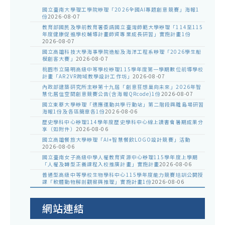
國立臺南大學理工學院辦理「2026全國AI專題創意競賽」海報1
份
2026-08-07
教育部國民及學前教育署委請國立臺灣師範大學辦理「114至115
年度健康促進學校輔導計畫師資專業成長研習」實施計畫1份
2026-08-07
國立高雄科技大學海事學院造船及海洋工程系辦理「2026學生船
模創客大賽」
2026-08-07
桃園市立陽明高級中等學校辦理115學年度第一學期數位前導學校
計畫「AR2VR跨域教學設計工作坊」
2026-08-07
內政部建築研究所主辦第十九屆「創意狂想巢向未來」2026年智
慧化居住空間創意競賽公告(含海報QRcode)1份
2026-08-07
國立東華大學辦理「適應運動共學行動站」第二階段與離島場研習
海報1份及各區簡章各1份
2026-08-06
歷史學科中心辦理114學年度歷史學科中心線上讀書會暑期成果分
享（如附件）
2026-08-06
國立高雄餐旅大學辦理「AI+智慧餐飲LOGO設計競賽」活動
2026-08-06
國立臺南女子高級中學人權教育資源中心辦理115學年度上學期
「人權及轉型正義課程入校推廣計畫」實施計畫
2026-08-06
普通型高級中等學校生物學科中心115學年度能力競賽培訓公開授
課「軟體動物解剖觀察與推理」實施計畫1份
2026-08-06
網站連結