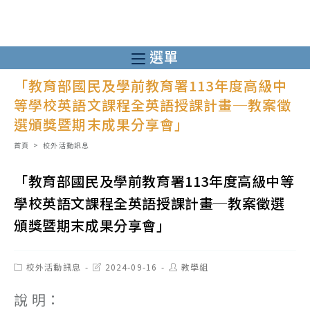
跳
轉
至
選單
主
「教育部國民及學前教育署113年度高級中
要
等學校英語文課程全英語授課計畫─教案徵
內
選頒獎暨期末成果分享會」
容
首頁
>
校外活動訊息
「教育部國民及學前教育署113年度高級中等
學校英語文課程全英語授課計畫─教案徵選
頒獎暨期末成果分享會」
Post
Post
Post
校外活動訊息
2024-09-16
教學組
category:
last
author:
modified:
說 明：