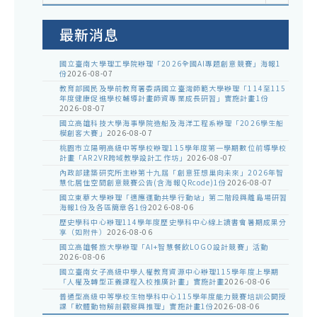
室
公
告
最新消息
國立臺南大學理工學院辦理「2026全國AI專題創意競賽」海報1
份
2026-08-07
教育部國民及學前教育署委請國立臺灣師範大學辦理「114至115
年度健康促進學校輔導計畫師資專業成長研習」實施計畫1份
2026-08-07
國立高雄科技大學海事學院造船及海洋工程系辦理「2026學生船
模創客大賽」
2026-08-07
桃園市立陽明高級中等學校辦理115學年度第一學期數位前導學校
計畫「AR2VR跨域教學設計工作坊」
2026-08-07
內政部建築研究所主辦第十九屆「創意狂想巢向未來」2026年智
慧化居住空間創意競賽公告(含海報QRcode)1份
2026-08-07
國立東華大學辦理「適應運動共學行動站」第二階段與離島場研習
海報1份及各區簡章各1份
2026-08-06
歷史學科中心辦理114學年度歷史學科中心線上讀書會暑期成果分
享（如附件）
2026-08-06
國立高雄餐旅大學辦理「AI+智慧餐飲LOGO設計競賽」活動
2026-08-06
國立臺南女子高級中學人權教育資源中心辦理115學年度上學期
「人權及轉型正義課程入校推廣計畫」實施計畫
2026-08-06
普通型高級中等學校生物學科中心115學年度能力競賽培訓公開授
課「軟體動物解剖觀察與推理」實施計畫1份
2026-08-06