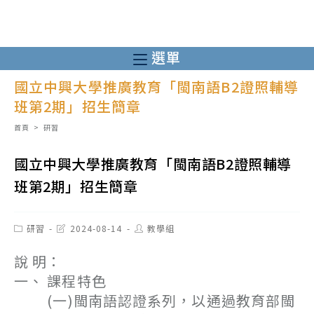
跳
轉
至
選單
主
國立中興大學推廣教育「閩南語B2證照輔導
要
班第2期」招生簡章
內
容
首頁
>
研習
國立中興大學推廣教育「閩南語B2證照輔導
班第2期」招生簡章
Post
Post
Post
研習
2024-08-14
教學組
category:
last
author:
modified:
說 明：
一、 課程特色
(一)閩南語認證系列，以通過教育部閩