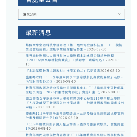
各
選取分類
處
室
公
告
最新消息
銘傳大學金融科技學院辦理「第二屆銘傳金融科技盃 － ETF模擬
交易實戰競賽」鼓勵學生踴躍報名參加。
2026-08-10
健行學校財團法人健行科技大學財務金融系與台新證券辦理
「2026全國高中職投資競賽」，鼓勵學生踴躍報名。
2026-08-
10
『金融基礎教育主題教材』推廣工作坊」活動資訊
2026-08-10
臺東縣政府「115學年度全國學生創意戲劇比賽實施要點」及修正
內容對照表各乙份。
2026-08-10
教育部國教署高級中等學校美術學科中心「115學年度東區教師專
業成長研習－2026台東博覽會參訪」實施計畫1份
2026-08-10
國立臺南女子高級中學人權教育資源中心辦理115學年度上學期
「人權及轉型正義課程入校推廣計畫」，鼓勵社團教師依需求提出
申請。
2026-08-10
臺東縣115學年度學生音樂暨師生本土語及新住民語歌謠比賽實施
計畫及相關表件各1份
2026-08-10
「115年度教育部表揚人權及轉型正義教育推展貢獻獎」實施計畫
1份
2026-08-10
教育部國民及學前教育署辦理「116年度教育部高級中等學校教學