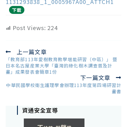
1131293838_1_0005967A00_ATTCH1
下載
Post Views:
224
上一篇文章
Read
more
「教育部113年愛樹教育教學增能研習（中區）」 暨
articles
日本名古屋産業大學「臺灣的綠化樹木調查普及計
畫」成果發表會簡章1份
下一篇文章
中華民國學校衛生護理學會辦理113年度第四場研習計
畫書
資通安全宣導