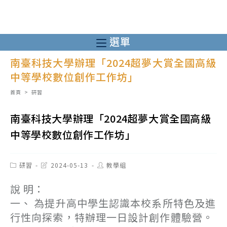
跳
轉
至
選單
主
南臺科技大學辦理「2024超夢大賞全國高級
要
中等學校數位創作工作坊」
內
容
首頁
>
研習
南臺科技大學辦理「2024超夢大賞全國高級
中等學校數位創作工作坊」
Post
Post
Post
研習
2024-05-13
教學組
category:
last
author:
modified:
說 明：
一、 為提升高中學生認識本校系所特色及進
行性向探索，特辦理一日設計創作體驗營。