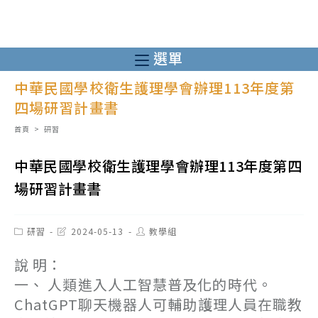
跳
轉
至
選單
主
中華民國學校衛生護理學會辦理113年度第
要
四場研習計畫書
內
容
首頁
>
研習
中華民國學校衛生護理學會辦理113年度第四
場研習計畫書
Post
Post
Post
研習
2024-05-13
教學組
category:
last
author:
modified:
說 明：
一、 人類進入人工智慧普及化的時代。
ChatGPT聊天機器人可輔助護理人員在職教