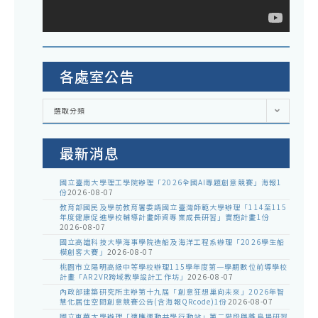
各處室公告
各
選取分類
處
室
公
告
最新消息
國立臺南大學理工學院辦理「2026全國AI專題創意競賽」海報1
份
2026-08-07
教育部國民及學前教育署委請國立臺灣師範大學辦理「114至115
年度健康促進學校輔導計畫師資專業成長研習」實施計畫1份
2026-08-07
國立高雄科技大學海事學院造船及海洋工程系辦理「2026學生船
模創客大賽」
2026-08-07
桃園市立陽明高級中等學校辦理115學年度第一學期數位前導學校
計畫「AR2VR跨域教學設計工作坊」
2026-08-07
內政部建築研究所主辦第十九屆「創意狂想巢向未來」2026年智
慧化居住空間創意競賽公告(含海報QRcode)1份
2026-08-07
國立東華大學辦理「適應運動共學行動站」第二階段與離島場研習