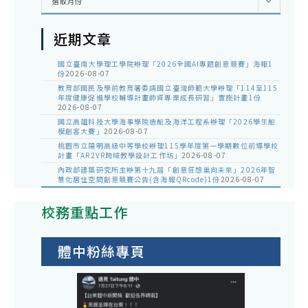
選取月份
整
近期文章
國立臺南大學理工學院辦理「2026全國AI專題創意競賽」海報1
份
2026-08-07
教育部國民及學前教育署委請國立臺灣師範大學辦理「114至115
年度健康促進學校輔導計畫師資專業成長研習」實施計畫1份
2026-08-07
國立高雄科技大學海事學院造船及海洋工程系辦理「2026學生船
模創客大賽」
2026-08-07
桃園市立陽明高級中等學校辦理115學年度第一學期數位前導學校
計畫「AR2VR跨域教學設計工作坊」
2026-08-07
內政部建築研究所主辦第十九屆「創意狂想巢向未來」2026年智
慧化居住空間創意競賽公告(含海報QRcode)1份
2026-08-07
校務重點工作
體中粉絲專頁