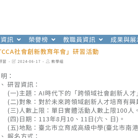
生資訊
榮譽榜
教職員資訊
成果與展
年TCCA社會創新教育年會」研習活動
t
Post
Post
研習
2024-06-17
教學組
egory:
last
author:
modified:
 明：
、 研習資訊：
一)主題：AI時代下的「跨領域社會創新人才
二)對象：對於未來跨領域創新人才培育有興
三)人數上限：單日實體活動人數上限100人
四)日期：113年8月10、11日(六、日)。
五)地點：臺北市立育成高級中學(臺北市南港區
、 報名方式：