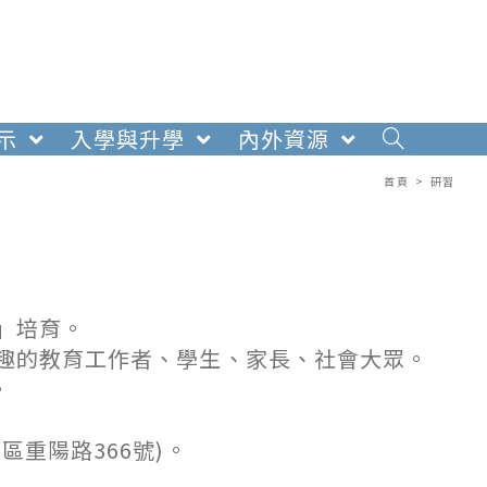
示
入學與升學
內外資源
首頁
>
研習
」培育。
趣的教育工作者、學生、家長、社會大眾。
。
重陽路366號)。