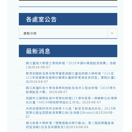
各處室公告
各
選取分類
處
室
公
告
最新消息
國立臺南大學理工學院辦理「2026全國AI專題創意競賽」海報
1份
2026-08-07
教育部國民及學前教育署委請國立臺灣師範大學辦理「114至
115年度健康促進學校輔導計畫師資專業成長研習」實施計畫1
份
2026-08-07
國立高雄科技大學海事學院造船及海洋工程系辦理「2026學生
船模創客大賽」
2026-08-07
桃園市立陽明高級中等學校辦理115學年度第一學期數位前導學
校計畫「AR2VR跨域教學設計工作坊」
2026-08-07
內政部建築研究所主辦第十九屆「創意狂想巢向未來」2026年
智慧化居住空間創意競賽公告(含海報QRcode)1份
2026-08-
07
國立東華大學辦理「適應運動共學行動站」第二階段與離島場
研習海報1份及各區簡章各1份
2026-08-06