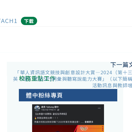
TACH1
下載
下一篇
「華人資訊語文競技與創意設計大賞―2024（第十
校務重點工作
英（日）文(ESP)詞彙與聽寫說能力大賽」（以下簡
活動訊息與教師
體中粉絲專頁