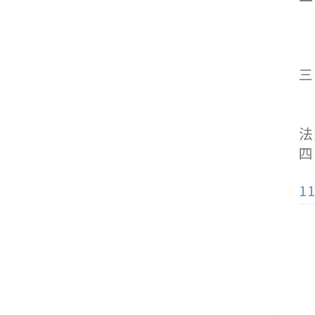
(
(
(
三
(
(
法
四
1