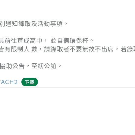
l個別通知錄取及活動事項。
前往育成高中， 並自備環保杯。
有限制人 數，請錄取者不要無故不出席，若錄
校協助公告，至紉公誼。
TACH2
下載