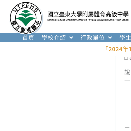
跳
轉
至
主
要
首頁
學校介紹
行政單位
學
內
「2024
容
Pos
cat
說
一
(
(
(
(
(
二