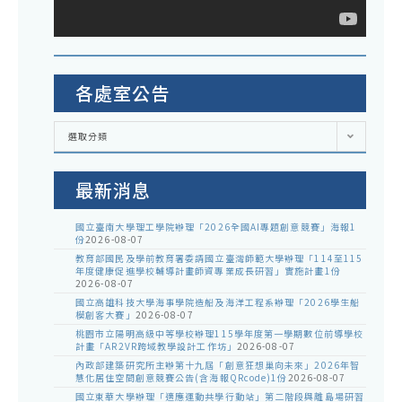
各處室公告
各
選取分類
處
室
公
告
最新消息
國立臺南大學理工學院辦理「2026全國AI專題創意競賽」海報1
份
2026-08-07
教育部國民及學前教育署委請國立臺灣師範大學辦理「114至115
年度健康促進學校輔導計畫師資專業成長研習」實施計畫1份
2026-08-07
國立高雄科技大學海事學院造船及海洋工程系辦理「2026學生船
模創客大賽」
2026-08-07
桃園市立陽明高級中等學校辦理115學年度第一學期數位前導學校
計畫「AR2VR跨域教學設計工作坊」
2026-08-07
內政部建築研究所主辦第十九屆「創意狂想巢向未來」2026年智
慧化居住空間創意競賽公告(含海報QRcode)1份
2026-08-07
國立東華大學辦理「適應運動共學行動站」第二階段與離島場研習