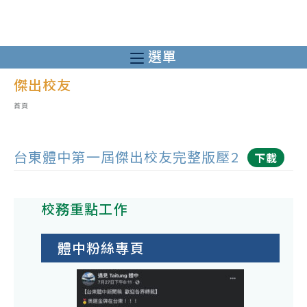
跳
轉
至
選單
主
傑出校友
要
內
首頁
容
台東體中第一屆傑出校友完整版壓2
下載
校務重點工作
體中粉絲專頁