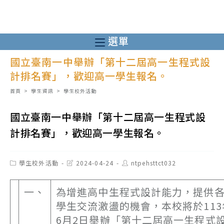
跳
轉
至
選單
主
國立臺南一中舉辦「第十二屆高一生程式設
要
計排名賽」，歡迎高一學生報名。
內
容
首頁
>
學生資訊
>
學生校外活動
國立臺南一中舉辦「第十二屆高一生程式設
計排名賽」，歡迎高一學生報名。
Post
Post
Post
學生校外活動
2024-04-24
ntpehsttct032
category:
last
author:
modified:
一、
為增進高中生程式設計能力，提供
學生交流激盪的機會，本校將於113
6月2日舉辦「第十二屆高一生程式