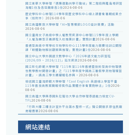
國立東華大學辦理「適應運動共學行動站」第二階段與離島場研習
海報1份及各區簡章各1份
2026-08-06
歷史學科中心辦理114學年度歷史學科中心線上讀書會暑期成果分
享（如附件）
2026-08-06
國立高雄餐旅大學辦理「AI+智慧餐飲LOGO設計競賽」活動
2026-08-06
國立臺南女子高級中學人權教育資源中心辦理115學年度上學期
「人權及轉型正義課程入校推廣計畫」實施計畫
2026-08-06
普通型高級中等學校生物學科中心115學年度能力競賽培訓公開授
課「軟體動物解剖觀察與推理」實施計畫1份
2026-08-06
國立中山大學外國語文教學中心「2026年語文能力研習班
(2026/09 ~ 2026/12)」招生資訊
2026-08-06
國立彰化師範大學辦理「115年至116年普通暨技術型高中物理適
性教學教材開發計畫」之「115學年度全國高三暑假學測物理複習
計畫」，請高三學生踴躍報名參與。
2026-08-06
檢送國立臺灣師範大學辦理「Cool English 英語線上學習平臺
115年普技高教案簡報得獎作品實體分享會實施辦法」1份
2026-
08-06
國立高雄大學與泰國朱拉隆功大學合作辦理泰語能力檢定CU-
TFL
2026-08-06
「行政大樓三樓主計室外平台漏水整修一式」擬公開徵求原住民廠
商報價單
2026-08-06
網站連結