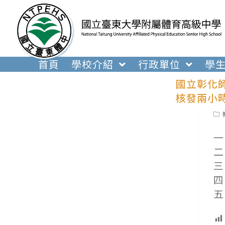
跳
轉
至
主
要
首頁
學校介紹
行政單位
學
內
國立彰化
容
核發兩小
Pos
cat
一
二
三
四
五