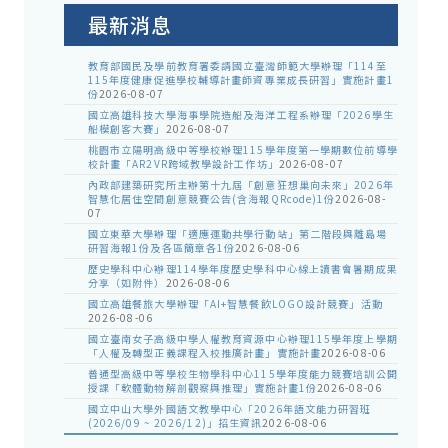
告
最新消息
教育部國民及學前教育署委請國立臺灣師範大學辦理「114至
115年度健康促進學校輔導計畫師資專業成長研習」實施計畫1
份
2026-08-07
國立高雄科技大學海事學院造船及海洋工程系辦理「2026學生
船模創客大賽」
2026-08-07
桃園市立陽明高級中等學校辦理115學年度第一學期數位前導學
校計畫「AR2VR跨域教學設計工作坊」
2026-08-07
內政部建築研究所主辦第十九屆「創意狂想巢向未來」2026年
智慧化居住空間創意競賽公告(含海報QRcode)1份
2026-08-
07
國立東華大學辦理「適應運動共學行動站」第二階段與離島場
研習海報1份及各區簡章各1份
2026-08-06
歷史學科中心辦理114學年度歷史學科中心線上讀書會暑期成果
分享（如附件）
2026-08-06
國立高雄餐旅大學辦理「AI+智慧餐飲LOGO設計競賽」活動
2026-08-06
國立臺南女子高級中學人權教育資源中心辦理115學年度上學期
「人權及轉型正義課程入校推廣計畫」實施計畫
2026-08-06
普通型高級中等學校生物學科中心115學年度能力競賽培訓公開
授課「軟體動物解剖觀察與推理」實施計畫1份
2026-08-06
國立中山大學外國語文教學中心「2026年語文能力研習班
(2026/09 ~ 2026/12)」招生資訊
2026-08-06