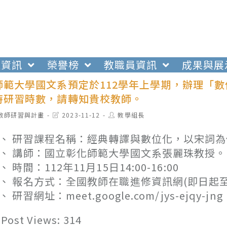
生資訊
榮譽榜
教職員資訊
成果與展
師範大學國文系預定於112學年上學期，辦理「
時研習時數，請轉知貴校教師。
t
Post
Post
教師研習與計畫
2023-11-12
教學組長
egory:
last
author:
modified:
、 研習課程名稱：經典轉譯與數位化，以宋詞為
、 講師：國立彰化師範大學國文系張麗珠教授。
、 時間：112年11月15日14:00-16:00
、 報名方式：全國教師在職進修資訊網(即日起至11
、 研習網址：meet.google.com/jys-ejqy-jng
Post Views:
314