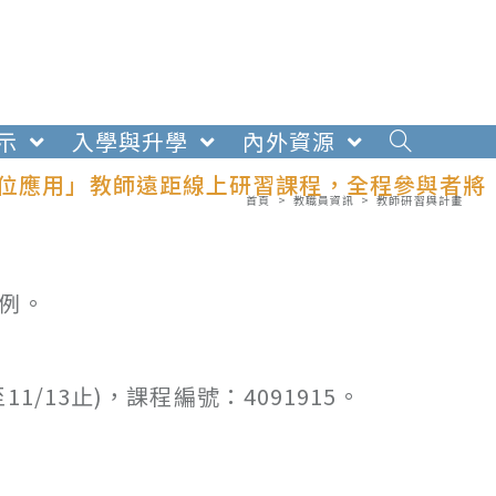
示
入學與升學
內外資源
數位應用」教師遠距線上研習課程，全程參與者將
首頁
>
教職員資訊
>
教師研習與計畫
例。
/13止)，課程編號：4091915。