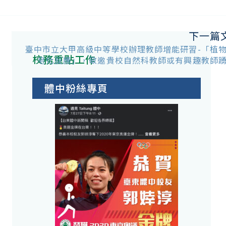
下一篇
臺中市立大甲高級中等學校辦理教師增能研習-「植
校務重點工作
皂化反應」，敬邀貴校自然科教師或有興趣教師
體中粉絲專頁