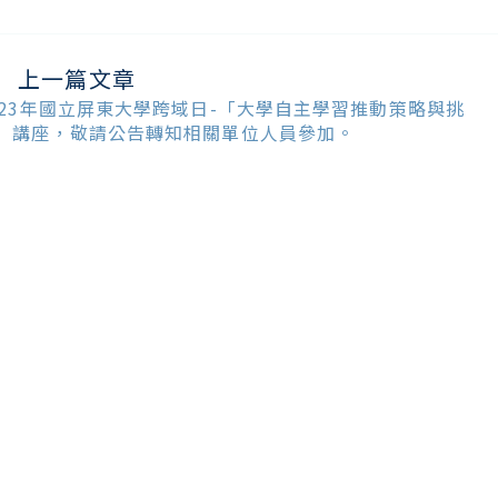
上一篇文章
ead
ore
023年國立屏東大學跨域日-「大學自主學習推動策略與挑
ticles
」講座，敬請公告轉知相關單位人員參加。