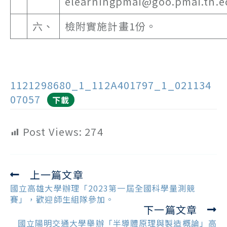
elearningpmai@goo.pmai.tn.
六、
檢附實施計畫1份。
1121298680_1_112A401797_1_021134
07057
下載
Post Views:
274
上一篇文章
Read
more
國立高雄大學辦理「2023第一屆全國科學量測競
articles
賽」，歡迎師生組隊參加。
下一篇文章
國立陽明交通大學舉辦「半導體原理與製造概論」高