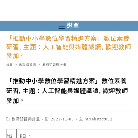
跳
轉
至
選單
主
「推動中小學數位學習精進方案」數位素養
要
研習, 主題：人工智能與媒體識讀, 歡迎教師
內
參加。
容
首頁
>
教職員資訊
>
教師研習與計畫
「推動中小學數位學習精進方案」數位素養
研習, 主題：人工智能與媒體識讀, 歡迎教師
參加。
Post
Post
Post
教師研習與計畫
2023-11-03
ntpehsttct032
category:
last
author:
modified:
說
明：