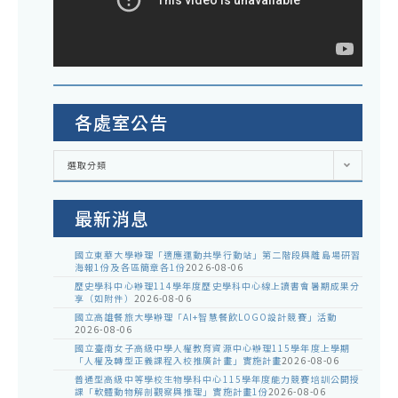
各處室公告
各
選取分類
處
室
公
告
最新消息
國立東華大學辦理「適應運動共學行動站」第二階段與離島場研習
海報1份及各區簡章各1份
2026-08-06
歷史學科中心辦理114學年度歷史學科中心線上讀書會暑期成果分
享（如附件）
2026-08-06
國立高雄餐旅大學辦理「AI+智慧餐飲LOGO設計競賽」活動
2026-08-06
國立臺南女子高級中學人權教育資源中心辦理115學年度上學期
「人權及轉型正義課程入校推廣計畫」實施計畫
2026-08-06
普通型高級中等學校生物學科中心115學年度能力競賽培訓公開授
課「軟體動物解剖觀察與推理」實施計畫1份
2026-08-06