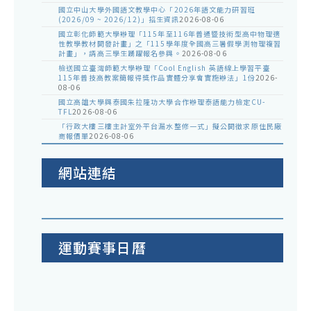
國立中山大學外國語文教學中心「2026年語文能力研習班
(2026/09 ~ 2026/12)」招生資訊
2026-08-06
國立彰化師範大學辦理「115年至116年普通暨技術型高中物理適
性教學教材開發計畫」之「115學年度全國高三暑假學測物理複習
計畫」，請高三學生踴躍報名參與。
2026-08-06
檢送國立臺灣師範大學辦理「Cool English 英語線上學習平臺
115年普技高教案簡報得獎作品實體分享會實施辦法」1份
2026-
08-06
國立高雄大學與泰國朱拉隆功大學合作辦理泰語能力檢定CU-
TFL
2026-08-06
「行政大樓三樓主計室外平台漏水整修一式」擬公開徵求原住民廠
商報價單
2026-08-06
網站連結
運動賽事日曆