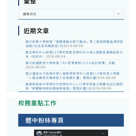
彙整
彙
選取月份
整
近期文章
國立東華大學辦理「適應運動共學行動站」第二階段與離島場研習
海報1份及各區簡章各1份
2026-08-06
歷史學科中心辦理114學年度歷史學科中心線上讀書會暑期成果分
享（如附件）
2026-08-06
國立高雄餐旅大學辦理「AI+智慧餐飲LOGO設計競賽」活動
2026-08-06
國立臺南女子高級中學人權教育資源中心辦理115學年度上學期
「人權及轉型正義課程入校推廣計畫」實施計畫
2026-08-06
普通型高級中等學校生物學科中心115學年度能力競賽培訓公開授
課「軟體動物解剖觀察與推理」實施計畫1份
2026-08-06
校務重點工作
體中粉絲專頁