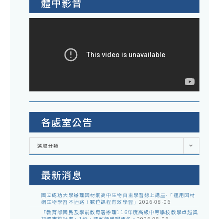
體中影音
各處室公告
各
選取分類
處
室
公
告
最新消息
國立成功大學辦理因材網高中生物自主學習線上講座-「運用因材
網生物學習不迷路！數位課程有效學習」
2026-08-06
「教育部國民及學前教育署辦理116年度高級中等學校教學卓越獎
初選實施計畫」1份，請教師踴躍報名。
2026-08-06