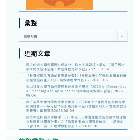
彙整
彙
選取月份
整
近期文章
國立成功大學辦理因材網高中生物自主學習線上講座-「運用因材
網生物學習不迷路！數位課程有效學習」
2026-08-06
「教育部國民及學前教育署辦理116年度高級中等學校教學卓越獎
初選實施計畫」1份，請教師踴躍報名。
2026-08-06
崑山科技大學互動媒體與數位娛樂系舉辦「2026 AI(Generative
AI Planning and Applications)國際證照教師研習營」
2026-
08-06
國立清華大學竹師教育學院辦理「2026第十七屆教育創新國際學
術研討會——多元協作與永續共好～從科技創新到人本實踐的教育
新視野」徵稿資訊
2026-08-06
國立彰化師範大學辦理「115年至116年普通暨技術型高中物理適
性教學教材開發計畫」之「物理暑假自主學習啟航站」，請學生
（含升高一新生）踴躍報名參加。
2026-08-06