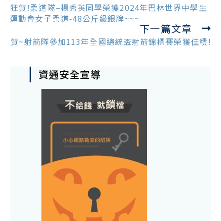
more
狂賀!柔道隊–楊秀英同學榮獲2024年巴林世界中學生
articles
運動會女子柔道-48公斤級銀牌~~~
下一篇文章
賀~射箭隊參加113年全國總統盃射箭錦標賽榮獲佳績!
資通安全宣導