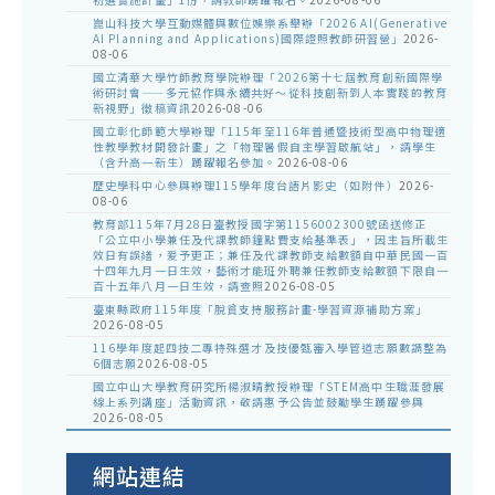
崑山科技大學互動媒體與數位娛樂系舉辦「2026 AI(Generative
AI Planning and Applications)國際證照教師研習營」
2026-
08-06
國立清華大學竹師教育學院辦理「2026第十七屆教育創新國際學
術研討會——多元協作與永續共好～從科技創新到人本實踐的教育
新視野」徵稿資訊
2026-08-06
國立彰化師範大學辦理「115年至116年普通暨技術型高中物理適
性教學教材開發計畫」之「物理暑假自主學習啟航站」，請學生
（含升高一新生）踴躍報名參加。
2026-08-06
歷史學科中心參與辦理115學年度台語片影史（如附件）
2026-
08-06
教育部115年7月28日臺教授國字第1156002300號函送修正
「公立中小學兼任及代課教師鐘點費支給基準表」，因主旨所載生
效日有誤繕，爰予更正；兼任及代課教師支給數額自中華民國一百
十四年九月一日生效，藝術才能班外聘兼任教師支給數額下限自一
百十五年八月一日生效，請查照
2026-08-05
臺東縣政府115年度「脫貧支持服務計畫-學習資源補助方案」
2026-08-05
116學年度起四技二專特殊選才及技優甄審入學管道志願數調整為
6個志願
2026-08-05
國立中山大學教育研究所楊淑晴教授辦理「STEM高中生職涯發展
線上系列講座」活動資訊，敬請惠予公告並鼓勵學生踴躍參與
2026-08-05
網站連結