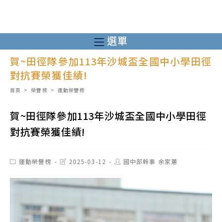
跳
轉
至
選單
主
賀~田徑隊參加113年沙城盃全國中小學田徑
要
對抗賽榮獲佳績!
內
容
首頁
>
榮譽榜
>
運動榮譽榜
賀~田徑隊參加113年沙城盃全國中小學田徑
對抗賽榮獲佳績!
Post
Post
Post
運動榮譽榜
2025-03-12
國中部幹事 余家蕙
category:
last
author:
modified: