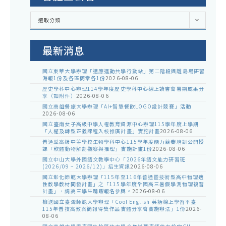
各
選取分類
處
室
公
告
最新消息
國立東華大學辦理「適應運動共學行動站」第二階段與離島場研習
海報1份及各區簡章各1份
2026-08-06
歷史學科中心辦理114學年度歷史學科中心線上讀書會暑期成果分
享（如附件）
2026-08-06
國立高雄餐旅大學辦理「AI+智慧餐飲LOGO設計競賽」活動
2026-08-06
國立臺南女子高級中學人權教育資源中心辦理115學年度上學期
「人權及轉型正義課程入校推廣計畫」實施計畫
2026-08-06
普通型高級中等學校生物學科中心115學年度能力競賽培訓公開授
課「軟體動物解剖觀察與推理」實施計畫1份
2026-08-06
國立中山大學外國語文教學中心「2026年語文能力研習班
(2026/09 ~ 2026/12)」招生資訊
2026-08-06
國立彰化師範大學辦理「115年至116年普通暨技術型高中物理適
性教學教材開發計畫」之「115學年度全國高三暑假學測物理複習
計畫」，請高三學生踴躍報名參與。
2026-08-06
檢送國立臺灣師範大學辦理「Cool English 英語線上學習平臺
115年普技高教案簡報得獎作品實體分享會實施辦法」1份
2026-
08-06