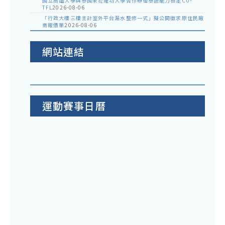
國立高雄大學與泰國朱拉隆功大學合作辦理泰語能力檢定CU-
TFL
2026-08-06
「行政大樓三樓主計室外平台漏水整修一式」擬公開徵求原住民廠
商報價單
2026-08-06
網站連結
運動賽事日曆