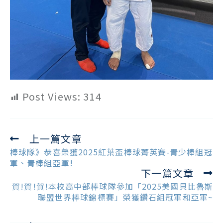
Post Views:
314
上一篇文章
Read
more
棒球隊》恭喜榮獲2025紅葉盃棒球菁英賽-青少棒組冠
articles
軍、青棒組亞軍!
下一篇文章
賀!賀!賀!本校高中部棒球隊參加「2025美國貝比魯斯
聯盟世界棒球錦標賽」榮獲鑽石組冠軍和亞軍~