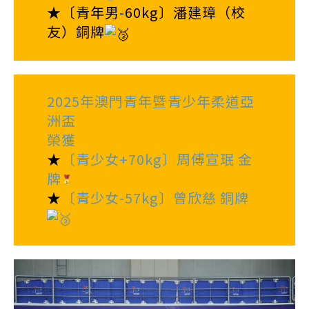
★〔青年男-60kg〕潘建璋（校
友）銅牌
2025年澳門青年暨青少年柔道亞
洲盃
榮獲
★
〔青少女+70kg〕周傅宣珉 金
牌
★
〔青少女-57kg〕曾欣慈 銅牌