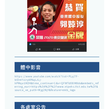
體中影音
https://www.youtube.com/watch?list=PLyj7F-
blDmYxiryAPAqLJLj-
hPMqaUKDK&time_continue=1&v=QFWTd08M8do&embeds_ref
erring_euri=https%3A%2F%2Fwww.ntpehs.ttct.edu.tw%2F&
source_ve_path=Mjg2NjY&feature=emb_logo
各處室公告