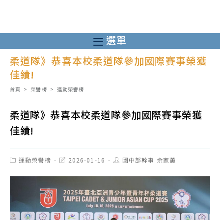
跳
轉
至
選單
主
柔道隊》恭喜本校柔道隊參加國際賽事榮獲
要
佳績!
內
容
首頁
>
榮譽榜
>
運動榮譽榜
柔道隊》恭喜本校柔道隊參加國際賽事榮獲
佳績!
Post
Post
Post
運動榮譽榜
2026-01-16
國中部幹事 余家蕙
category:
last
author:
modified: