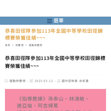
跳
轉
至
選單
主
恭喜田徑隊參加113年全國中等學校田徑錦
要
標賽榮獲佳績~~~
內
容
首頁
>
榮譽榜
>
運動榮譽榜
恭喜田徑隊參加113年全國中等學校田徑錦標
賽榮獲佳績~~~
Post
Post
Post
運動榮譽榜
2025-03-12
國中部幹事 余家蕙
category:
last
author:
modified:
《指導教練》孫泰山、林鴻敏、
連亞倫、阿杏掃罵