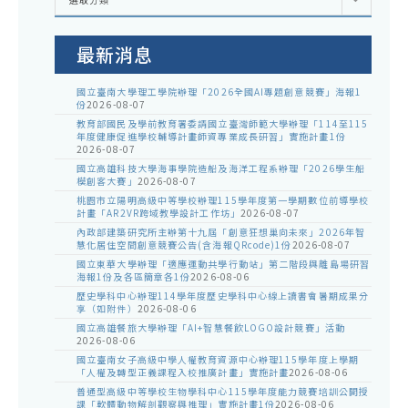
處
室
公
告
最新消息
國立臺南大學理工學院辦理「2026全國AI專題創意競賽」海報1
份
2026-08-07
教育部國民及學前教育署委請國立臺灣師範大學辦理「114至115
年度健康促進學校輔導計畫師資專業成長研習」實施計畫1份
2026-08-07
國立高雄科技大學海事學院造船及海洋工程系辦理「2026學生船
模創客大賽」
2026-08-07
桃園市立陽明高級中等學校辦理115學年度第一學期數位前導學校
計畫「AR2VR跨域教學設計工作坊」
2026-08-07
內政部建築研究所主辦第十九屆「創意狂想巢向未來」2026年智
慧化居住空間創意競賽公告(含海報QRcode)1份
2026-08-07
國立東華大學辦理「適應運動共學行動站」第二階段與離島場研習
海報1份及各區簡章各1份
2026-08-06
歷史學科中心辦理114學年度歷史學科中心線上讀書會暑期成果分
享（如附件）
2026-08-06
國立高雄餐旅大學辦理「AI+智慧餐飲LOGO設計競賽」活動
2026-08-06
國立臺南女子高級中學人權教育資源中心辦理115學年度上學期
「人權及轉型正義課程入校推廣計畫」實施計畫
2026-08-06
普通型高級中等學校生物學科中心115學年度能力競賽培訓公開授
課「軟體動物解剖觀察與推理」實施計畫1份
2026-08-06