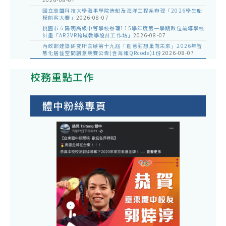
國立高雄科技大學海事學院造船及海洋工程系辦理「2026學生船
模創客大賽」
2026-08-07
桃園市立陽明高級中等學校辦理115學年度第一學期數位前導學校
計畫「AR2VR跨域教學設計工作坊」
2026-08-07
內政部建築研究所主辦第十九屆「創意狂想巢向未來」2026年智
慧化居住空間創意競賽公告(含海報QRcode)1份
2026-08-07
校務重點工作
體中粉絲專頁