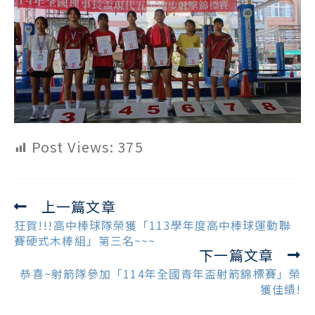
Post Views:
375
上一篇文章
Read
more
狂賀!!!高中棒球隊榮獲「113學年度高中棒球運動聯
articles
賽硬式木棒組」第三名~~~
下一篇文章
恭喜~射箭隊參加「114年全國青年盃射箭錦標賽」榮
獲佳績!