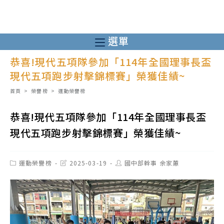
跳
轉
至
選單
主
恭喜!現代五項隊參加「114年全國理事長盃
要
現代五項跑步射擊錦標賽」榮獲佳績~
內
容
首頁
>
榮譽榜
>
運動榮譽榜
恭喜!現代五項隊參加「114年全國理事長盃
現代五項跑步射擊錦標賽」榮獲佳績~
Post
Post
Post
運動榮譽榜
2025-03-19
國中部幹事 余家蕙
category:
last
author:
modified: