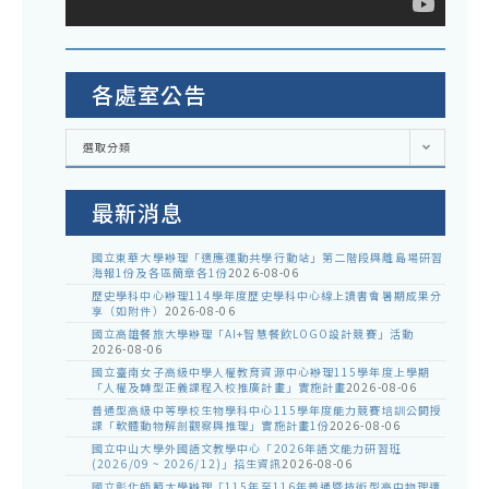
各處室公告
各
選取分類
處
室
公
告
最新消息
國立東華大學辦理「適應運動共學行動站」第二階段與離島場研習
海報1份及各區簡章各1份
2026-08-06
歷史學科中心辦理114學年度歷史學科中心線上讀書會暑期成果分
享（如附件）
2026-08-06
國立高雄餐旅大學辦理「AI+智慧餐飲LOGO設計競賽」活動
2026-08-06
國立臺南女子高級中學人權教育資源中心辦理115學年度上學期
「人權及轉型正義課程入校推廣計畫」實施計畫
2026-08-06
普通型高級中等學校生物學科中心115學年度能力競賽培訓公開授
課「軟體動物解剖觀察與推理」實施計畫1份
2026-08-06
國立中山大學外國語文教學中心「2026年語文能力研習班
(2026/09 ~ 2026/12)」招生資訊
2026-08-06
國立彰化師範大學辦理「115年至116年普通暨技術型高中物理適