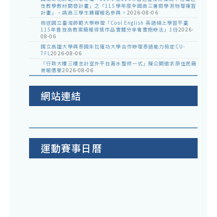
性教學教材開發計畫」之「115學年度全國高三暑假學測物理複習
計畫」，請高三學生踴躍報名參與。
2026-08-06
檢送國立臺灣師範大學辦理「Cool English 英語線上學習平臺
115年普技高教案簡報得獎作品實體分享會實施辦法」1份
2026-
08-06
國立高雄大學與泰國朱拉隆功大學合作辦理泰語能力檢定CU-
TFL
2026-08-06
「行政大樓三樓主計室外平台漏水整修一式」擬公開徵求原住民廠
商報價單
2026-08-06
網站連結
運動賽事日曆