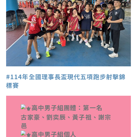
#114年全國理事長盃現代五項跑步射擊錦
標賽
高中男子組團體：第一名
古家豪、劉奕辰、黃子祖、謝宗
邑
高中男子組個人