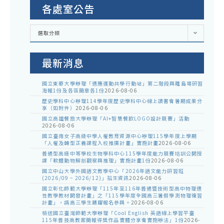
各處室公告
各
選取分類
處
室
公
告
最新消息
國立東華大學辦理「適應運動共學行動站」第二階段與離島場研習
海報1份及各區簡章各1份
2026-08-06
歷史學科中心辦理114學年度歷史學科中心線上讀書會暑期成果分
享（如附件）
2026-08-06
國立高雄餐旅大學辦理「AI+智慧餐飲LOGO設計競賽」活動
2026-08-06
國立臺南女子高級中學人權教育資源中心辦理115學年度上學期
「人權及轉型正義課程入校推廣計畫」實施計畫
2026-08-06
普通型高級中等學校生物學科中心115學年度能力競賽培訓公開授
課「軟體動物解剖觀察與推理」實施計畫1份
2026-08-06
國立中山大學外國語文教學中心「2026年語文能力研習班
(2026/09 ~ 2026/12)」招生資訊
2026-08-06
國立彰化師範大學辦理「115年至116年普通暨技術型高中物理適
性教學教材開發計畫」之「115學年度全國高三暑假學測物理複習
計畫」，請高三學生踴躍報名參與。
2026-08-06
檢送國立臺灣師範大學辦理「Cool English 英語線上學習平臺
115年普技高教案簡報得獎作品實體分享會實施辦法」1份
2026-