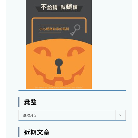
彙整
彙
選取月份
整
近期文章