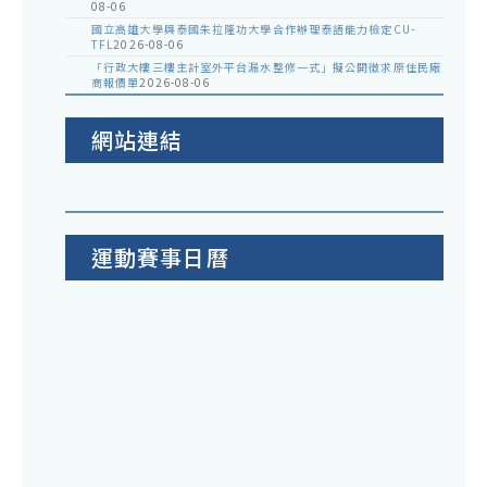
08-06
國立高雄大學與泰國朱拉隆功大學合作辦理泰語能力檢定CU-
TFL
2026-08-06
「行政大樓三樓主計室外平台漏水整修一式」擬公開徵求原住民廠
商報價單
2026-08-06
網站連結
運動賽事日曆