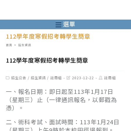
跳
轉
至
選單
主
112學年度寒假招考轉學生簡章
要
內
首頁
>
招生資訊
容
112學年度寒假招考轉學生簡章
Post
Post
Post
招生公告
/
招生資訊
/
註冊組
2023-12-22
註冊組
category:
last
author:
modified:
一、報名日期：即日起至113年1月17日
（星期三）止（一律通訊報名，以郵戳為
憑）。
二、術科考試、面試時間：113年1月24日
（星期三）上午9時於本校田徑場報到。