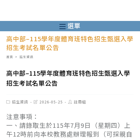
跳
轉
至
選單
主
高中部–115學年度體育班特色招生甄選入學
要
招生考試名單公告
內
容
首頁
>
招生資訊
高中部–115學年度體育班特色招生甄選入學
招生考試名單公告
Post
Post
Post
招生資訊
2026-05-25
註冊組
category:
last
author:
modified:
注意事項：
一、請錄取生於115年7月9日（星期四）上
午12時前向本校教務處辦理報到（可採親自