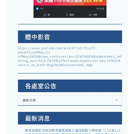
體中影音
https://www.youtube.com/watch?list=PLyj7F-
blDmYxiryAPAqLJLj-
hPMqaUKDK&time_continue=1&v=QFWTd08M8do&embeds_ref
erring_euri=https%3A%2F%2Fwww.ntpehs.ttct.edu.tw%2F&
source_ve_path=Mjg2NjY&feature=emb_logo
各處室公告
各
選取分類
處
室
公
告
最新消息
教育部國民及學前教育署委請國立臺灣師範大學辦理「114至115