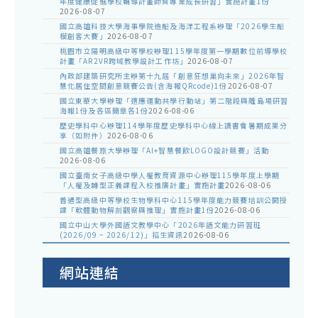
年度健康促進學校輔導計畫師資專業成長研習」實施計畫1份
2026-08-07
國立高雄科技大學海事學院造船及海洋工程系辦理「2026學生船
模創客大賽」
2026-08-07
桃園市立陽明高級中等學校辦理115學年度第一學期數位前導學校
計畫「AR2VR跨域教學設計工作坊」
2026-08-07
內政部建築研究所主辦第十九屆「創意狂想巢向未來」2026年智
慧化居住空間創意競賽公告(含海報QRcode)1份
2026-08-07
國立東華大學辦理「適應運動共學行動站」第二階段與離島場研習
海報1份及各區簡章各1份
2026-08-06
歷史學科中心辦理114學年度歷史學科中心線上讀書會暑期成果分
享（如附件）
2026-08-06
國立高雄餐旅大學辦理「AI+智慧餐飲LOGO設計競賽」活動
2026-08-06
國立臺南女子高級中學人權教育資源中心辦理115學年度上學期
「人權及轉型正義課程入校推廣計畫」實施計畫
2026-08-06
普通型高級中等學校生物學科中心115學年度能力競賽培訓公開授
課「軟體動物解剖觀察與推理」實施計畫1份
2026-08-06
國立中山大學外國語文教學中心「2026年語文能力研習班
(2026/09 ~ 2026/12)」招生資訊
2026-08-06
網站連結