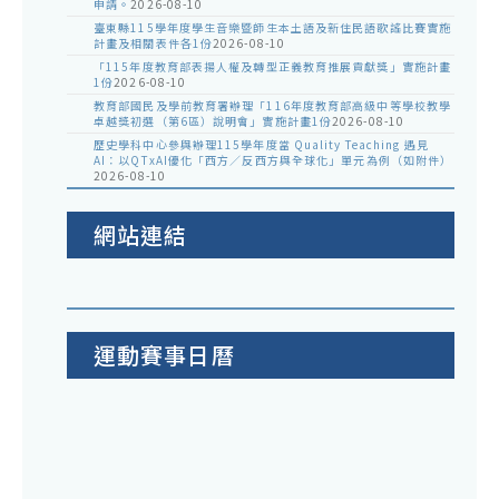
申請。
2026-08-10
臺東縣115學年度學生音樂暨師生本土語及新住民語歌謠比賽實施
計畫及相關表件各1份
2026-08-10
「115年度教育部表揚人權及轉型正義教育推展貢獻獎」實施計畫
1份
2026-08-10
教育部國民及學前教育署辦理「116年度教育部高級中等學校教學
卓越獎初選（第6區）說明會」實施計畫1份
2026-08-10
歷史學科中心參與辦理115學年度當 Quality Teaching 遇見
AI：以QTxAI優化「西方／反西方與全球化」單元為例（如附件）
2026-08-10
網站連結
運動賽事日曆