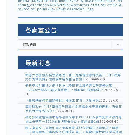
hPMqaUKDK&time_continue=1&v=QFWTd08M8do&embeds_ref
erring_euri=https%3A%2F%2Fwww.ntpehs.ttct.edu.tw%2F&
source_ve_path=Mjg2NjY&feature=emb_logo
各處室公告
各
選取分類
處
室
公
告
最新消息
銘傳大學金融科技學院辦理「第二屆銘傳金融科技盃 － ETF模擬
交易實戰競賽」鼓勵學生踴躍報名參加。
2026-08-10
健行學校財團法人健行科技大學財務金融系與台新證券辦理
「2026全國高中職投資競賽」，鼓勵學生踴躍報名。
2026-08-
10
『金融基礎教育主題教材』推廣工作坊」活動資訊
2026-08-10
臺東縣政府「115學年度全國學生創意戲劇比賽實施要點」及修正
內容對照表各乙份。
2026-08-10
教育部國教署高級中等學校美術學科中心「115學年度東區教師專
業成長研習－2026台東博覽會參訪」實施計畫1份
2026-08-10
國立臺南女子高級中學人權教育資源中心辦理115學年度上學期
「人權及轉型正義課程入校推廣計畫」，鼓勵社團教師依需求提出