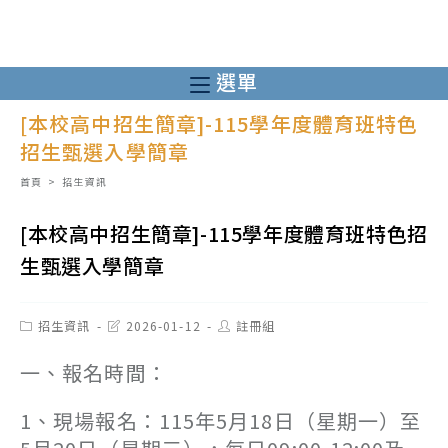
跳
轉
至
選單
主
[本校高中招生簡章]-115學年度體育班特色
要
招生甄選入學簡章
內
容
首頁
>
招生資訊
[本校高中招生簡章]-115學年度體育班特色招
生甄選入學簡章
Post
Post
Post
招生資訊
2026-01-12
註冊組
category:
last
author:
modified:
一、報名時間：
1、現場報名：115年5月18日（星期一）至