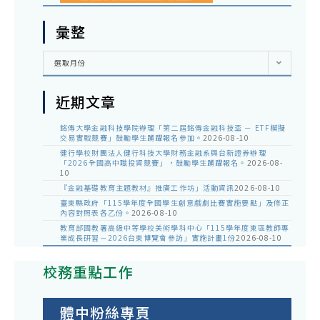
彙整
彙
選取月份
整
近期文章
銘傳大學金融科技學院辦理「第二屆銘傳金融科技盃 － ETF模擬
交易實戰競賽」鼓勵學生踴躍報名參加。
2026-08-10
健行學校財團法人健行科技大學財務金融系與台新證券辦理
「2026全國高中職投資競賽」，鼓勵學生踴躍報名。
2026-08-
10
『金融基礎教育主題教材』推廣工作坊」活動資訊
2026-08-10
臺東縣政府「115學年度全國學生創意戲劇比賽實施要點」及修正
內容對照表各乙份。
2026-08-10
教育部國教署高級中等學校美術學科中心「115學年度東區教師專
業成長研習－2026台東博覽會參訪」實施計畫1份
2026-08-10
校務重點工作
體中粉絲專頁