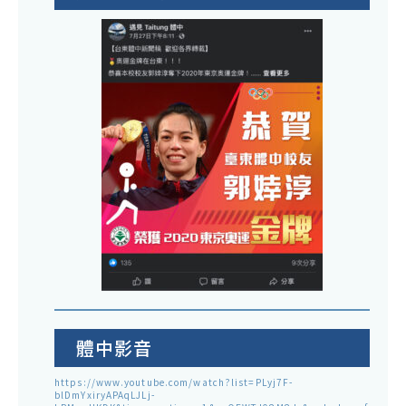
體中影音
https://www.youtube.com/watch?list=PLyj7F-
blDmYxiryAPAqLJLj-