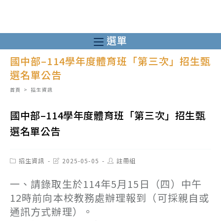
跳
轉
至
選單
主
國中部–114學年度體育班「第三次」招生甄
要
選名單公告
內
容
首頁
>
招生資訊
國中部–114學年度體育班「第三次」招生甄
選名單公告
Post
Post
Post
招生資訊
2025-05-05
註冊組
category:
last
author:
modified:
一、請錄取生於114年5月15日（四）中午
12時前向本校教務處辦理報到（可採親自或
通訊方式辦理）。