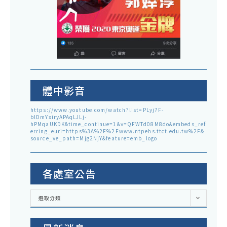
體中影音
https://www.youtube.com/watch?list=PLyj7F-
blDmYxiryAPAqLJLj-
hPMqaUKDK&time_continue=1&v=QFWTd08M8do&embeds_ref
erring_euri=https%3A%2F%2Fwww.ntpehs.ttct.edu.tw%2F&
source_ve_path=Mjg2NjY&feature=emb_logo
各處室公告
各
選取分類
處
室
公
告