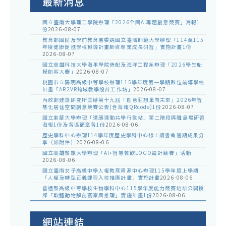
最新消息
國立臺南大學理工學院辦理「2026全國AI專題創意競賽」海報1
份
2026-08-07
教育部國民及學前教育署委請國立臺灣師範大學辦理「114至115
年度健康促進學校輔導計畫師資專業成長研習」實施計畫1份
2026-08-07
國立高雄科技大學海事學院造船及海洋工程系辦理「2026學生船
模創客大賽」
2026-08-07
桃園市立陽明高級中等學校辦理115學年度第一學期數位前導學校
計畫「AR2VR跨域教學設計工作坊」
2026-08-07
內政部建築研究所主辦第十九屆「創意狂想巢向未來」2026年智
慧化居住空間創意競賽公告(含海報QRcode)1份
2026-08-07
國立東華大學辦理「適應運動共學行動站」第二階段與離島場研習
海報1份及各區簡章各1份
2026-08-06
歷史學科中心辦理114學年度歷史學科中心線上讀書會暑期成果分
享（如附件）
2026-08-06
國立高雄餐旅大學辦理「AI+智慧餐飲LOGO設計競賽」活動
2026-08-06
國立臺南女子高級中學人權教育資源中心辦理115學年度上學期
「人權及轉型正義課程入校推廣計畫」實施計畫
2026-08-06
普通型高級中等學校生物學科中心115學年度能力競賽培訓公開授
課「軟體動物解剖觀察與推理」實施計畫1份
2026-08-06
網站連結