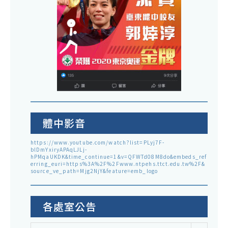
體中影音
https://www.youtube.com/watch?list=PLyj7F-
blDmYxiryAPAqLJLj-
hPMqaUKDK&time_continue=1&v=QFWTd08M8do&embeds_ref
erring_euri=https%3A%2F%2Fwww.ntpehs.ttct.edu.tw%2F&
source_ve_path=Mjg2NjY&feature=emb_logo
各處室公告
各