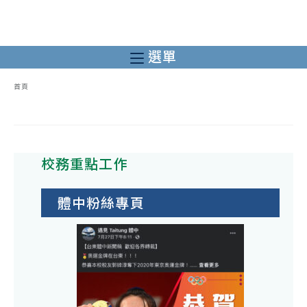
跳
轉
至
選單
主
要
首頁
內
容
校務重點工作
體中粉絲專頁