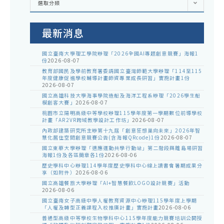
選取分類
處
室
公
告
最新消息
國立臺南大學理工學院辦理「2026全國AI專題創意競賽」海報1
份
2026-08-07
教育部國民及學前教育署委請國立臺灣師範大學辦理「114至115
年度健康促進學校輔導計畫師資專業成長研習」實施計畫1份
2026-08-07
國立高雄科技大學海事學院造船及海洋工程系辦理「2026學生船
模創客大賽」
2026-08-07
桃園市立陽明高級中等學校辦理115學年度第一學期數位前導學校
計畫「AR2VR跨域教學設計工作坊」
2026-08-07
內政部建築研究所主辦第十九屆「創意狂想巢向未來」2026年智
慧化居住空間創意競賽公告(含海報QRcode)1份
2026-08-07
國立東華大學辦理「適應運動共學行動站」第二階段與離島場研習
海報1份及各區簡章各1份
2026-08-06
歷史學科中心辦理114學年度歷史學科中心線上讀書會暑期成果分
享（如附件）
2026-08-06
國立高雄餐旅大學辦理「AI+智慧餐飲LOGO設計競賽」活動
2026-08-06
國立臺南女子高級中學人權教育資源中心辦理115學年度上學期
「人權及轉型正義課程入校推廣計畫」實施計畫
2026-08-06
普通型高級中等學校生物學科中心115學年度能力競賽培訓公開授