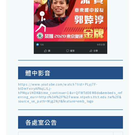
體中影音
https://www.youtube.com/watch?list=PLyj7F-
blDmYxiryAPAqLJLj-
hPMqaUKDK&time_continue=1&v=QFWTd08M8do&embeds_ref
erring_euri=https%3A%2F%2Fwww.ntpehs.ttct.edu.tw%2F&
source_ve_path=Mjg2NjY&feature=emb_logo
各處室公告
各