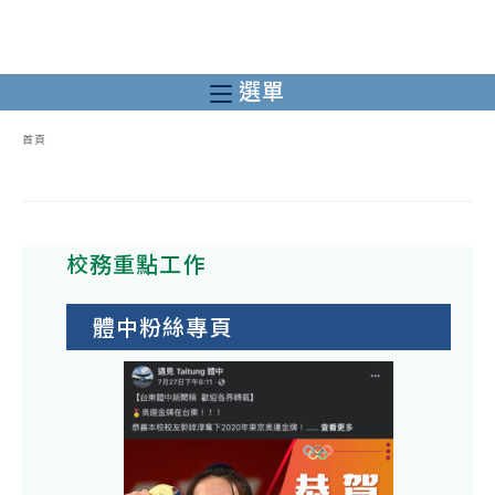
跳
轉
至
選單
主
要
首頁
內
容
校務重點工作
體中粉絲專頁