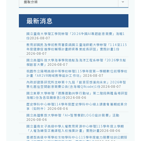
選取分類
處
室
公
告
最新消息
國立臺南大學理工學院辦理「2026全國AI專題創意競賽」海報1
份
2026-08-07
教育部國民及學前教育署委請國立臺灣師範大學辦理「114至115
年度健康促進學校輔導計畫師資專業成長研習」實施計畫1份
2026-08-07
國立高雄科技大學海事學院造船及海洋工程系辦理「2026學生船
模創客大賽」
2026-08-07
桃園市立陽明高級中等學校辦理115學年度第一學期數位前導學校
計畫「AR2VR跨域教學設計工作坊」
2026-08-07
內政部建築研究所主辦第十九屆「創意狂想巢向未來」2026年智
慧化居住空間創意競賽公告(含海報QRcode)1份
2026-08-07
國立東華大學辦理「適應運動共學行動站」第二階段與離島場研習
海報1份及各區簡章各1份
2026-08-06
歷史學科中心辦理114學年度歷史學科中心線上讀書會暑期成果分
享（如附件）
2026-08-06
國立高雄餐旅大學辦理「AI+智慧餐飲LOGO設計競賽」活動
2026-08-06
國立臺南女子高級中學人權教育資源中心辦理115學年度上學期
「人權及轉型正義課程入校推廣計畫」實施計畫
2026-08-06
普通型高級中等學校生物學科中心115學年度能力競賽培訓公開授