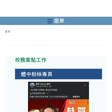
跳
轉
至
選單
主
要
首頁
內
容
校務重點工作
體中粉絲專頁