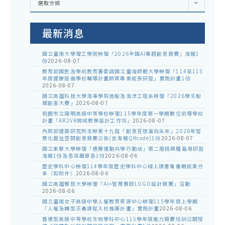
選取分類
處
室
公
告
最新消息
國立臺南大學理工學院辦理「2026全國AI專題創意競賽」海報1
份
2026-08-07
教育部國民及學前教育署委請國立臺灣師範大學辦理「114至115
年度健康促進學校輔導計畫師資專業成長研習」實施計畫1份
2026-08-07
國立高雄科技大學海事學院造船及海洋工程系辦理「2026學生船
模創客大賽」
2026-08-07
桃園市立陽明高級中等學校辦理115學年度第一學期數位前導學校
計畫「AR2VR跨域教學設計工作坊」
2026-08-07
內政部建築研究所主辦第十九屆「創意狂想巢向未來」2026年智
慧化居住空間創意競賽公告(含海報QRcode)1份
2026-08-07
國立東華大學辦理「適應運動共學行動站」第二階段與離島場研習
海報1份及各區簡章各1份
2026-08-06
歷史學科中心辦理114學年度歷史學科中心線上讀書會暑期成果分
享（如附件）
2026-08-06
國立高雄餐旅大學辦理「AI+智慧餐飲LOGO設計競賽」活動
2026-08-06
國立臺南女子高級中學人權教育資源中心辦理115學年度上學期
「人權及轉型正義課程入校推廣計畫」實施計畫
2026-08-06
普通型高級中等學校生物學科中心115學年度能力競賽培訓公開授