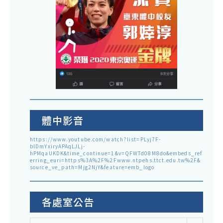
體中影音
https://www.youtube.com/watch?list=PLyj7F-
blDmYxiryAPAqLJLj-
hPMqaUKDK&time_continue=1&v=QFWTd08M8do&embeds_ref
erring_euri=https%3A%2F%2Fwww.ntpehs.ttct.edu.tw%2F&
source_ve_path=Mjg2NjY&feature=emb_logo
各處室公告
各