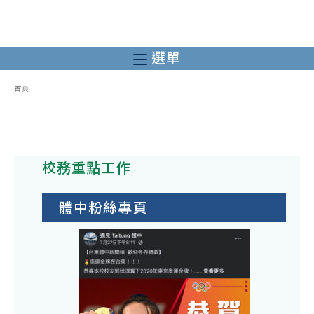
跳
轉
至
選單
主
要
首頁
內
容
校務重點工作
體中粉絲專頁