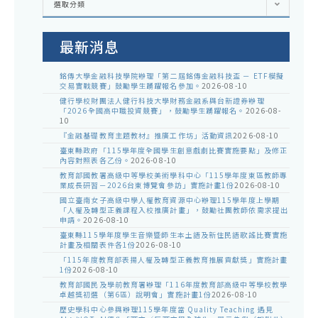
選取分類
處
室
公
告
最新消息
銘傳大學金融科技學院辦理「第二屆銘傳金融科技盃 － ETF模擬
交易實戰競賽」鼓勵學生踴躍報名參加。
2026-08-10
健行學校財團法人健行科技大學財務金融系與台新證券辦理
「2026全國高中職投資競賽」，鼓勵學生踴躍報名。
2026-08-
10
『金融基礎教育主題教材』推廣工作坊」活動資訊
2026-08-10
臺東縣政府「115學年度全國學生創意戲劇比賽實施要點」及修正
內容對照表各乙份。
2026-08-10
教育部國教署高級中等學校美術學科中心「115學年度東區教師專
業成長研習－2026台東博覽會參訪」實施計畫1份
2026-08-10
國立臺南女子高級中學人權教育資源中心辦理115學年度上學期
「人權及轉型正義課程入校推廣計畫」，鼓勵社團教師依需求提出
申請。
2026-08-10
臺東縣115學年度學生音樂暨師生本土語及新住民語歌謠比賽實施
計畫及相關表件各1份
2026-08-10
「115年度教育部表揚人權及轉型正義教育推展貢獻獎」實施計畫
1份
2026-08-10
教育部國民及學前教育署辦理「116年度教育部高級中等學校教學
卓越獎初選（第6區）說明會」實施計畫1份
2026-08-10
歷史學科中心參與辦理115學年度當 Quality Teaching 遇見