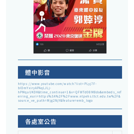
體中影音
https://www.youtube.com/watch?list=PLyj7F-
blDmYxiryAPAqLJLj-
hPMqaUKDK&time_continue=1&v=QFWTd08M8do&embeds_ref
erring_euri=https%3A%2F%2Fwww.ntpehs.ttct.edu.tw%2F&
source_ve_path=Mjg2NjY&feature=emb_logo
各處室公告
各