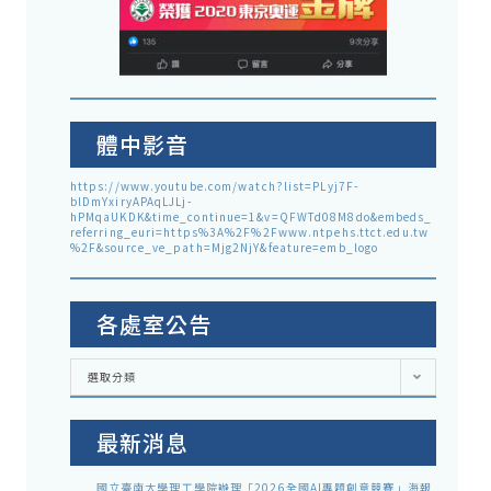
體中影音
https://www.youtube.com/watch?list=PLyj7F-
blDmYxiryAPAqLJLj-
hPMqaUKDK&time_continue=1&v=QFWTd08M8do&embeds_
referring_euri=https%3A%2F%2Fwww.ntpehs.ttct.edu.tw
%2F&source_ve_path=Mjg2NjY&feature=emb_logo
各處室公告
各
選取分類
處
室
公
告
最新消息
國立臺南大學理工學院辦理「2026全國AI專題創意競賽」海報