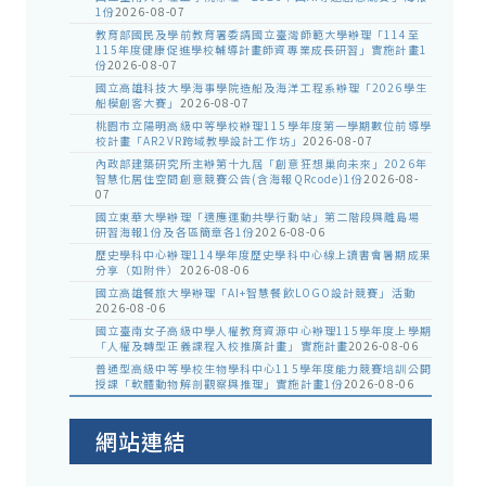
1份
2026-08-07
教育部國民及學前教育署委請國立臺灣師範大學辦理「114至
115年度健康促進學校輔導計畫師資專業成長研習」實施計畫1
份
2026-08-07
國立高雄科技大學海事學院造船及海洋工程系辦理「2026學生
船模創客大賽」
2026-08-07
桃園市立陽明高級中等學校辦理115學年度第一學期數位前導學
校計畫「AR2VR跨域教學設計工作坊」
2026-08-07
內政部建築研究所主辦第十九屆「創意狂想巢向未來」2026年
智慧化居住空間創意競賽公告(含海報QRcode)1份
2026-08-
07
國立東華大學辦理「適應運動共學行動站」第二階段與離島場
研習海報1份及各區簡章各1份
2026-08-06
歷史學科中心辦理114學年度歷史學科中心線上讀書會暑期成果
分享（如附件）
2026-08-06
國立高雄餐旅大學辦理「AI+智慧餐飲LOGO設計競賽」活動
2026-08-06
國立臺南女子高級中學人權教育資源中心辦理115學年度上學期
「人權及轉型正義課程入校推廣計畫」實施計畫
2026-08-06
普通型高級中等學校生物學科中心115學年度能力競賽培訓公開
授課「軟體動物解剖觀察與推理」實施計畫1份
2026-08-06
網站連結