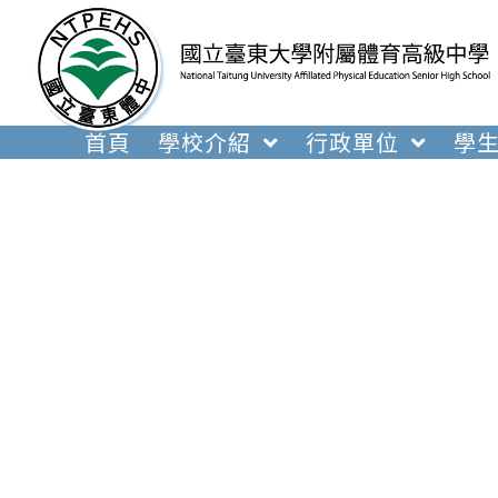
跳
轉
至
主
要
首頁
學校介紹
行政單位
學
內
容