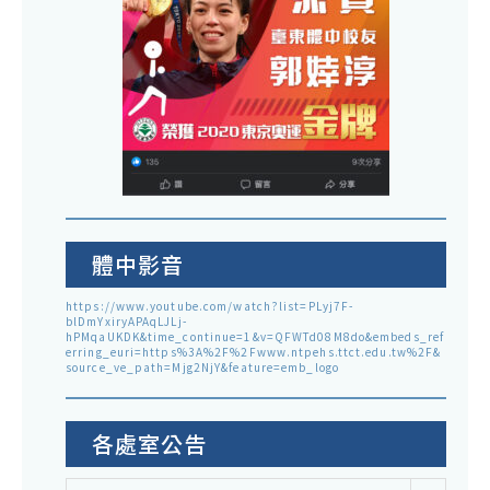
體中影音
https://www.youtube.com/watch?list=PLyj7F-
blDmYxiryAPAqLJLj-
hPMqaUKDK&time_continue=1&v=QFWTd08M8do&embeds_ref
erring_euri=https%3A%2F%2Fwww.ntpehs.ttct.edu.tw%2F&
source_ve_path=Mjg2NjY&feature=emb_logo
各處室公告
各