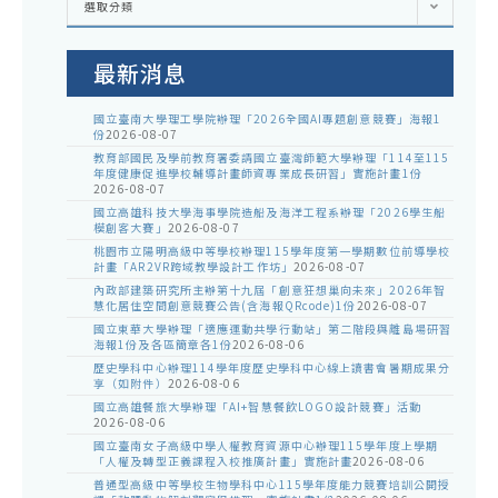
選取分類
處
室
公
告
最新消息
國立臺南大學理工學院辦理「2026全國AI專題創意競賽」海報1
份
2026-08-07
教育部國民及學前教育署委請國立臺灣師範大學辦理「114至115
年度健康促進學校輔導計畫師資專業成長研習」實施計畫1份
2026-08-07
國立高雄科技大學海事學院造船及海洋工程系辦理「2026學生船
模創客大賽」
2026-08-07
桃園市立陽明高級中等學校辦理115學年度第一學期數位前導學校
計畫「AR2VR跨域教學設計工作坊」
2026-08-07
內政部建築研究所主辦第十九屆「創意狂想巢向未來」2026年智
慧化居住空間創意競賽公告(含海報QRcode)1份
2026-08-07
國立東華大學辦理「適應運動共學行動站」第二階段與離島場研習
海報1份及各區簡章各1份
2026-08-06
歷史學科中心辦理114學年度歷史學科中心線上讀書會暑期成果分
享（如附件）
2026-08-06
國立高雄餐旅大學辦理「AI+智慧餐飲LOGO設計競賽」活動
2026-08-06
國立臺南女子高級中學人權教育資源中心辦理115學年度上學期
「人權及轉型正義課程入校推廣計畫」實施計畫
2026-08-06
普通型高級中等學校生物學科中心115學年度能力競賽培訓公開授