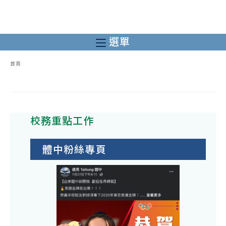
跳
轉
至
選單
主
要
首頁
內
容
校務重點工作
體中粉絲專頁