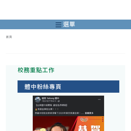
跳
轉
至
選單
主
要
首頁
內
容
校務重點工作
體中粉絲專頁