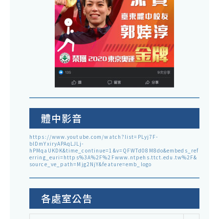
體中影音
https://www.youtube.com/watch?list=PLyj7F-
blDmYxiryAPAqLJLj-
hPMqaUKDK&time_continue=1&v=QFWTd08M8do&embeds_ref
erring_euri=https%3A%2F%2Fwww.ntpehs.ttct.edu.tw%2F&
source_ve_path=Mjg2NjY&feature=emb_logo
各處室公告
各