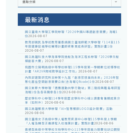
選取分類
處
室
公
告
最新消息
國立臺南大學理工學院辦理「2026全國AI專題創意競賽」海報1
份
2026-08-07
教育部國民及學前教育署委請國立臺灣師範大學辦理「114至115
年度健康促進學校輔導計畫師資專業成長研習」實施計畫1份
2026-08-07
國立高雄科技大學海事學院造船及海洋工程系辦理「2026學生船
模創客大賽」
2026-08-07
桃園市立陽明高級中等學校辦理115學年度第一學期數位前導學校
計畫「AR2VR跨域教學設計工作坊」
2026-08-07
內政部建築研究所主辦第十九屆「創意狂想巢向未來」2026年智
慧化居住空間創意競賽公告(含海報QRcode)1份
2026-08-07
國立東華大學辦理「適應運動共學行動站」第二階段與離島場研習
海報1份及各區簡章各1份
2026-08-06
歷史學科中心辦理114學年度歷史學科中心線上讀書會暑期成果分
享（如附件）
2026-08-06
國立高雄餐旅大學辦理「AI+智慧餐飲LOGO設計競賽」活動
2026-08-06
國立臺南女子高級中學人權教育資源中心辦理115學年度上學期
「人權及轉型正義課程入校推廣計畫」實施計畫
2026-08-06
普通型高級中等學校生物學科中心115學年度能力競賽培訓公開授