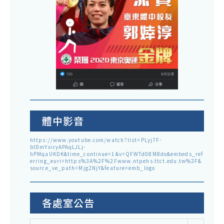
體中影音
https://www.youtube.com/watch?list=PLyj7F-
blDmYxiryAPAqLJLj-
hPMqaUKDK&time_continue=1&v=QFWTd08M8do&embeds_ref
erring_euri=https%3A%2F%2Fwww.ntpehs.ttct.edu.tw%2F&
source_ve_path=Mjg2NjY&feature=emb_logo
各處室公告
各