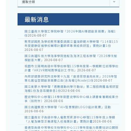
選取分類
處
室
公
告
最新消息
國立臺南大學理工學院辦理「2026全國AI專題創意競賽」海報1
份
2026-08-07
教育部國民及學前教育署委請國立臺灣師範大學辦理「114至115
年度健康促進學校輔導計畫師資專業成長研習」實施計畫1份
2026-08-07
國立高雄科技大學海事學院造船及海洋工程系辦理「2026學生船
模創客大賽」
2026-08-07
桃園市立陽明高級中等學校辦理115學年度第一學期數位前導學校
計畫「AR2VR跨域教學設計工作坊」
2026-08-07
內政部建築研究所主辦第十九屆「創意狂想巢向未來」2026年智
慧化居住空間創意競賽公告(含海報QRcode)1份
2026-08-07
國立東華大學辦理「適應運動共學行動站」第二階段與離島場研習
海報1份及各區簡章各1份
2026-08-06
歷史學科中心辦理114學年度歷史學科中心線上讀書會暑期成果分
享（如附件）
2026-08-06
國立高雄餐旅大學辦理「AI+智慧餐飲LOGO設計競賽」活動
2026-08-06
國立臺南女子高級中學人權教育資源中心辦理115學年度上學期
「人權及轉型正義課程入校推廣計畫」實施計畫
2026-08-06
普通型高級中等學校生物學科中心115學年度能力競賽培訓公開授