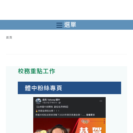
跳
轉
至
選單
主
要
首頁
內
容
校務重點工作
體中粉絲專頁