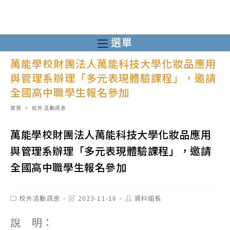
跳
轉
至
選單
主
萬能學校財團法人萬能科技大學化妝品應用
要
與管理系辦理「多元表現體驗課程」，邀請
內
全國高中職學生報名參加
容
首頁
>
校外活動訊息
萬能學校財團法人萬能科技大學化妝品應用
與管理系辦理「多元表現體驗課程」，邀請
全國高中職學生報名參加
Post
Post
Post
校外活動訊息
2023-11-16
資料組長
category:
last
author:
modified:
說 明：