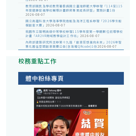
教育部國民及學前教育署委請國立臺灣師範大學辦理「114至115
年度健康促進學校輔導計畫師資專業成長研習」實施計畫1份
2026-08-07
國立高雄科技大學海事學院造船及海洋工程系辦理「2026學生船
模創客大賽」
2026-08-07
桃園市立陽明高級中等學校辦理115學年度第一學期數位前導學校
計畫「AR2VR跨域教學設計工作坊」
2026-08-07
內政部建築研究所主辦第十九屆「創意狂想巢向未來」2026年智
慧化居住空間創意競賽公告(含海報QRcode)1份
2026-08-07
校務重點工作
體中粉絲專頁