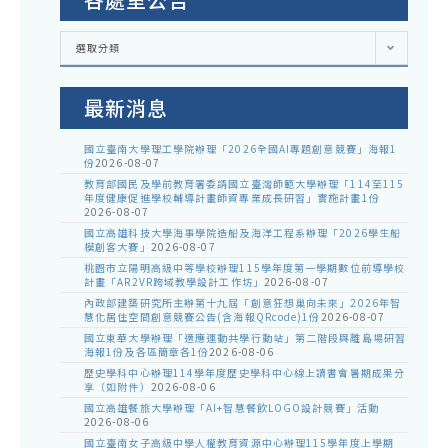
各
選取分類
處
室
公
告
最新消息
國立臺南大學理工學院辦理「2026全國AI專題創意競賽」海報1
份
2026-08-07
教育部國民及學前教育署委請國立臺灣師範大學辦理「114至115
年度健康促進學校輔導計畫師資專業成長研習」實施計畫1份
2026-08-07
國立高雄科技大學海事學院造船及海洋工程系辦理「2026學生船
模創客大賽」
2026-08-07
桃園市立陽明高級中等學校辦理115學年度第一學期數位前導學校
計畫「AR2VR跨域教學設計工作坊」
2026-08-07
內政部建築研究所主辦第十九屆「創意狂想巢向未來」2026年智
慧化居住空間創意競賽公告(含海報QRcode)1份
2026-08-07
國立東華大學辦理「適應運動共學行動站」第二階段與離島場研習
海報1份及各區簡章各1份
2026-08-06
歷史學科中心辦理114學年度歷史學科中心線上讀書會暑期成果分
享（如附件）
2026-08-06
國立高雄餐旅大學辦理「AI+智慧餐飲LOGO設計競賽」活動
2026-08-06
國立臺南女子高級中學人權教育資源中心辦理115學年度上學期