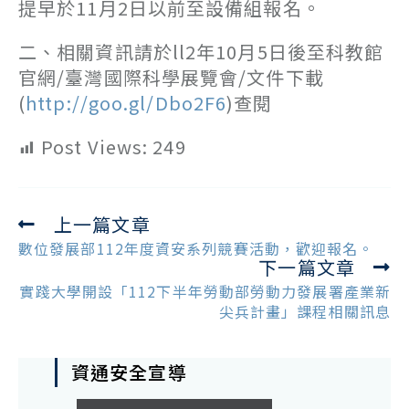
提早於11月2日以前至設備組報名。
二、相關資訊請於ll2年10月5日後至科教館
官網/臺灣國際科學展覽會/文件下載
(
http://goo.gl/Dbo2F6
)查閱
Post Views:
249
上一篇文章
Read
more
數位發展部112年度資安系列競賽活動，歡迎報名。
下一篇文章
articles
實踐大學開設「112下半年勞動部勞動力發展署產業新
尖兵計畫」課程相關訊息
資通安全宣導