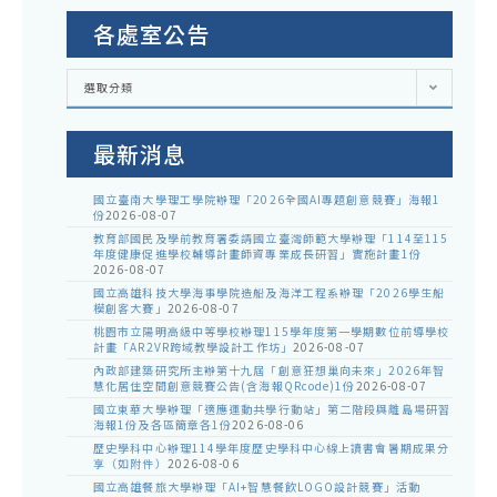
各處室公告
各
選取分類
處
室
公
告
最新消息
國立臺南大學理工學院辦理「2026全國AI專題創意競賽」海報1
份
2026-08-07
教育部國民及學前教育署委請國立臺灣師範大學辦理「114至115
年度健康促進學校輔導計畫師資專業成長研習」實施計畫1份
2026-08-07
國立高雄科技大學海事學院造船及海洋工程系辦理「2026學生船
模創客大賽」
2026-08-07
桃園市立陽明高級中等學校辦理115學年度第一學期數位前導學校
計畫「AR2VR跨域教學設計工作坊」
2026-08-07
內政部建築研究所主辦第十九屆「創意狂想巢向未來」2026年智
慧化居住空間創意競賽公告(含海報QRcode)1份
2026-08-07
國立東華大學辦理「適應運動共學行動站」第二階段與離島場研習
海報1份及各區簡章各1份
2026-08-06
歷史學科中心辦理114學年度歷史學科中心線上讀書會暑期成果分
享（如附件）
2026-08-06
國立高雄餐旅大學辦理「AI+智慧餐飲LOGO設計競賽」活動