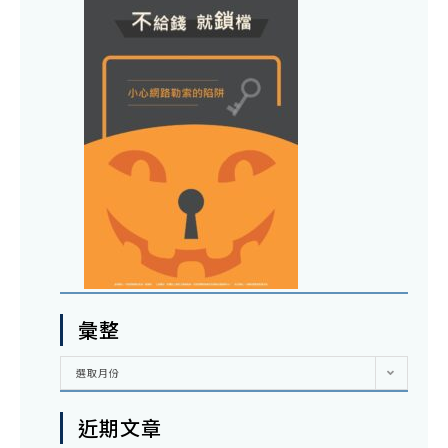
彙整
彙
選取月份
整
近期文章