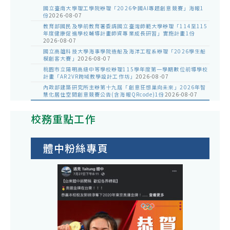
國立臺南大學理工學院辦理「2026全國AI專題創意競賽」海報1
份
2026-08-07
教育部國民及學前教育署委請國立臺灣師範大學辦理「114至115
年度健康促進學校輔導計畫師資專業成長研習」實施計畫1份
2026-08-07
國立高雄科技大學海事學院造船及海洋工程系辦理「2026學生船
模創客大賽」
2026-08-07
桃園市立陽明高級中等學校辦理115學年度第一學期數位前導學校
計畫「AR2VR跨域教學設計工作坊」
2026-08-07
內政部建築研究所主辦第十九屆「創意狂想巢向未來」2026年智
慧化居住空間創意競賽公告(含海報QRcode)1份
2026-08-07
校務重點工作
體中粉絲專頁