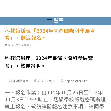
跳
轉
至
選單
主
科教館辦理「2024年臺灣國際科學展覽
要
會」，歡迎報名。
內
容
首頁
>
校外活動訊息
科教館辦理「2024年臺灣國際科學展覽
會」，歡迎報名。
Post
Post
Post
校外活動訊息
2023-09-21
ntpehsttct032
category:
last
author:
modified:
一、報名作業：自112年10月25日至112年
11月3日下午5時止，透過學校帳號密碼辦理
線上報名，敬請詳閱報名注意事項，請同學