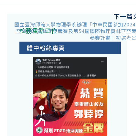
下一篇
國立臺灣師範大學物理學系辦理「中華民國參加2024
校務重點工作
亞洲物理奧林匹亞競賽及第54屆國際物理奧林匹亞
參賽計畫」初選考
體中粉絲專頁