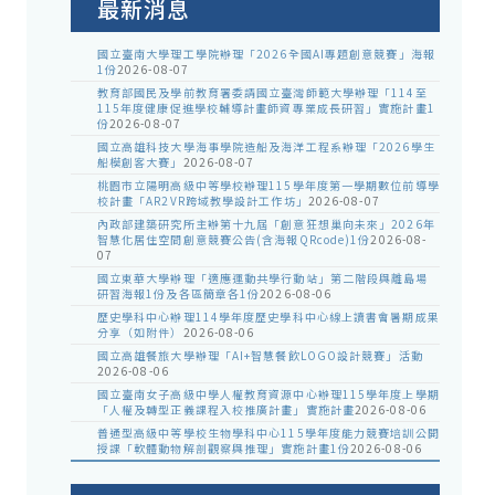
最新消息
國立臺南大學理工學院辦理「2026全國AI專題創意競賽」海報
1份
2026-08-07
教育部國民及學前教育署委請國立臺灣師範大學辦理「114至
115年度健康促進學校輔導計畫師資專業成長研習」實施計畫1
份
2026-08-07
國立高雄科技大學海事學院造船及海洋工程系辦理「2026學生
船模創客大賽」
2026-08-07
桃園市立陽明高級中等學校辦理115學年度第一學期數位前導學
校計畫「AR2VR跨域教學設計工作坊」
2026-08-07
內政部建築研究所主辦第十九屆「創意狂想巢向未來」2026年
智慧化居住空間創意競賽公告(含海報QRcode)1份
2026-08-
07
國立東華大學辦理「適應運動共學行動站」第二階段與離島場
研習海報1份及各區簡章各1份
2026-08-06
歷史學科中心辦理114學年度歷史學科中心線上讀書會暑期成果
分享（如附件）
2026-08-06
國立高雄餐旅大學辦理「AI+智慧餐飲LOGO設計競賽」活動
2026-08-06
國立臺南女子高級中學人權教育資源中心辦理115學年度上學期
「人權及轉型正義課程入校推廣計畫」實施計畫
2026-08-06
普通型高級中等學校生物學科中心115學年度能力競賽培訓公開
授課「軟體動物解剖觀察與推理」實施計畫1份
2026-08-06