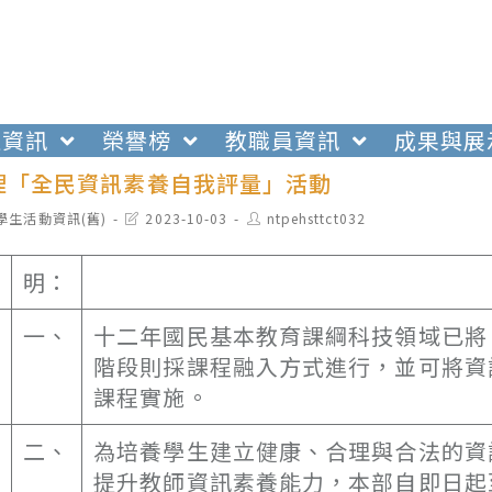
生資訊
榮譽榜
教職員資訊
成果與展
理「全民資訊素養自我評量」活動
t
Post
Post
學生活動資訊(舊)
2023-10-03
ntpehsttct032
egory:
last
author:
modified:
明：
一、
十二年國民基本教育課綱科技領域已將
階段則採課程融入方式進行，並可將資
課程實施。
二、
為培養學生建立健康、合理與合法的資
提升教師資訊素養能力，本部自即日起至