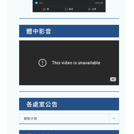
體中影音
各處室公告
各
選取分類
處
室
公
告