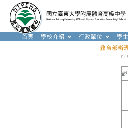
跳
轉
至
主
要
首頁
學校介紹
行政單位
學
內
教育部辦
容
Pos
cat
說