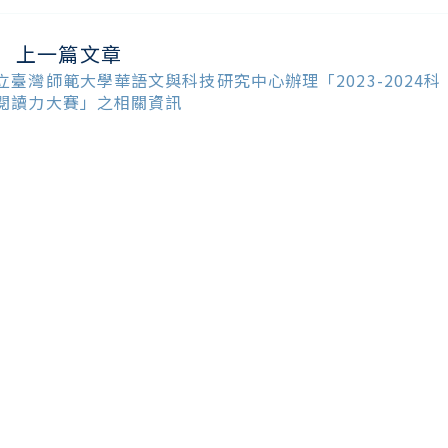
上一篇文章
ead
ore
立臺灣師範大學華語文與科技研究中心辦理「2023-2024科
ticles
閱讀力大賽」之相關資訊