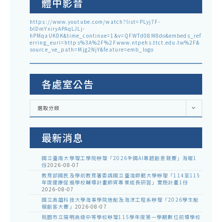
體中影音
https://www.youtube.com/watch?list=PLyj7F-
blDmYxiryAPAqLJLj-
hPMqaUKDK&time_continue=1&v=QFWTd08M8do&embeds_ref
erring_euri=https%3A%2F%2Fwww.ntpehs.ttct.edu.tw%2F&
source_ve_path=Mjg2NjY&feature=emb_logo
各處室公告
各
選取分類
處
室
公
告
最新消息
國立臺南大學理工學院辦理「2026全國AI專題創意競賽」海報1
份
2026-08-07
教育部國民及學前教育署委請國立臺灣師範大學辦理「114至115
年度健康促進學校輔導計畫師資專業成長研習」實施計畫1份
2026-08-07
國立高雄科技大學海事學院造船及海洋工程系辦理「2026學生船
模創客大賽」
2026-08-07
桃園市立陽明高級中等學校辦理115學年度第一學期數位前導學校