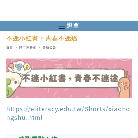
跳
轉
至
選單
主
不迷小紅書，青春不迷途
要
內
首頁
>
體中家長會
>
最新公告
容
https://eliteracy.edu.tw/Shorts/xiaoho
ngshu.html