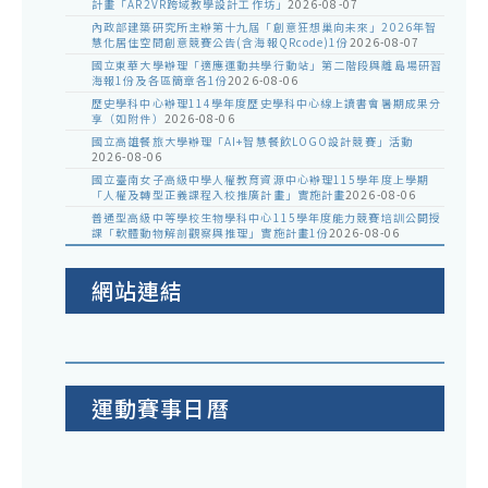
計畫「AR2VR跨域教學設計工作坊」
2026-08-07
內政部建築研究所主辦第十九屆「創意狂想巢向未來」2026年智
慧化居住空間創意競賽公告(含海報QRcode)1份
2026-08-07
國立東華大學辦理「適應運動共學行動站」第二階段與離島場研習
海報1份及各區簡章各1份
2026-08-06
歷史學科中心辦理114學年度歷史學科中心線上讀書會暑期成果分
享（如附件）
2026-08-06
國立高雄餐旅大學辦理「AI+智慧餐飲LOGO設計競賽」活動
2026-08-06
國立臺南女子高級中學人權教育資源中心辦理115學年度上學期
「人權及轉型正義課程入校推廣計畫」實施計畫
2026-08-06
普通型高級中等學校生物學科中心115學年度能力競賽培訓公開授
課「軟體動物解剖觀察與推理」實施計畫1份
2026-08-06
網站連結
運動賽事日曆