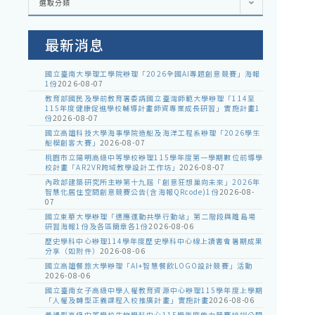
選取分類
處
室
公
告
最新消息
國立臺南大學理工學院辦理「2026全國AI專題創意競賽」海報
1份
2026-08-07
教育部國民及學前教育署委請國立臺灣師範大學辦理「114至
115年度健康促進學校輔導計畫師資專業成長研習」實施計畫1
份
2026-08-07
國立高雄科技大學海事學院造船及海洋工程系辦理「2026學生
船模創客大賽」
2026-08-07
桃園市立陽明高級中等學校辦理115學年度第一學期數位前導學
校計畫「AR2VR跨域教學設計工作坊」
2026-08-07
內政部建築研究所主辦第十九屆「創意狂想巢向未來」2026年
智慧化居住空間創意競賽公告(含海報QRcode)1份
2026-08-
07
國立東華大學辦理「適應運動共學行動站」第二階段與離島場
研習海報1份及各區簡章各1份
2026-08-06
歷史學科中心辦理114學年度歷史學科中心線上讀書會暑期成果
分享（如附件）
2026-08-06
國立高雄餐旅大學辦理「AI+智慧餐飲LOGO設計競賽」活動
2026-08-06
國立臺南女子高級中學人權教育資源中心辦理115學年度上學期
「人權及轉型正義課程入校推廣計畫」實施計畫
2026-08-06
普通型高級中等學校生物學科中心115學年度能力競賽培訓公開