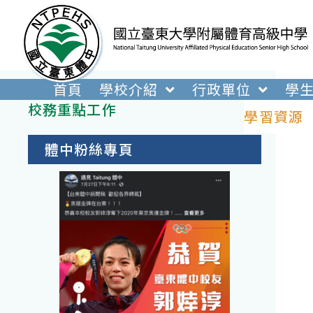
跳
轉
至
主
要
首頁
學校介紹
行政單位
學
內
校務重點工作
學習資源
容
體中粉絲專頁