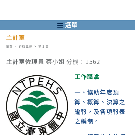
跳
轉
至
選單
主
主計室
要
內
首頁
>
行政單位
>
第 2 頁
容
主計室佐理員
蔡小姐 分機：1562
工作職掌
一、協助年度預
算、概算、決算之
編報，及各項報表
之編制。