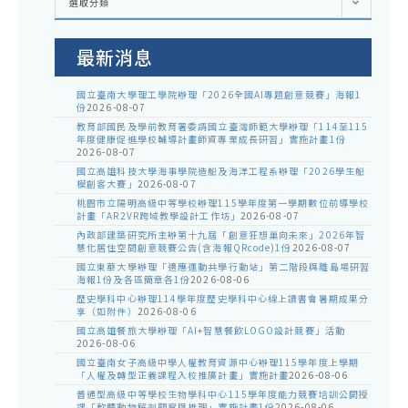
選取分類
處
室
公
告
最新消息
國立臺南大學理工學院辦理「2026全國AI專題創意競賽」海報1
份
2026-08-07
教育部國民及學前教育署委請國立臺灣師範大學辦理「114至115
年度健康促進學校輔導計畫師資專業成長研習」實施計畫1份
2026-08-07
國立高雄科技大學海事學院造船及海洋工程系辦理「2026學生船
模創客大賽」
2026-08-07
桃園市立陽明高級中等學校辦理115學年度第一學期數位前導學校
計畫「AR2VR跨域教學設計工作坊」
2026-08-07
內政部建築研究所主辦第十九屆「創意狂想巢向未來」2026年智
慧化居住空間創意競賽公告(含海報QRcode)1份
2026-08-07
國立東華大學辦理「適應運動共學行動站」第二階段與離島場研習
海報1份及各區簡章各1份
2026-08-06
歷史學科中心辦理114學年度歷史學科中心線上讀書會暑期成果分
享（如附件）
2026-08-06
國立高雄餐旅大學辦理「AI+智慧餐飲LOGO設計競賽」活動
2026-08-06
國立臺南女子高級中學人權教育資源中心辦理115學年度上學期
「人權及轉型正義課程入校推廣計畫」實施計畫
2026-08-06
普通型高級中等學校生物學科中心115學年度能力競賽培訓公開授
課「軟體動物解剖觀察與推理」實施計畫1份
2026-08-06