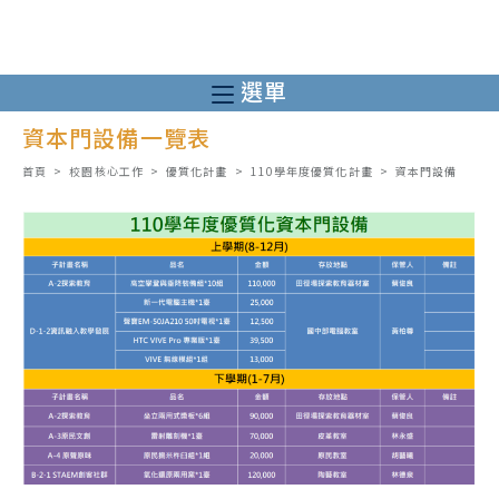
跳
轉
至
選單
主
資本門設備一覽表
要
內
首頁
>
校園核心工作
>
優質化計畫
>
110學年度優質化計畫
>
資本門設備
容