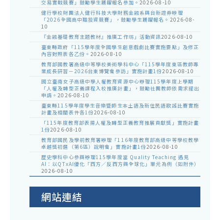
交易實戰競賽」鼓勵學生踴躍報名參加。
2026-08-10
健行學校財團法人健行科技大學財務金融系與台新證券辦理
「2026全國高中職投資競賽」，鼓勵學生踴躍報名。
2026-08-
10
『金融基礎教育主題教材』推廣工作坊」活動資訊
2026-08-10
臺東縣政府「115學年度全國學生創意戲劇比賽實施要點」及修正
內容對照表各乙份。
2026-08-10
教育部國教署高級中等學校美術學科中心「115學年度東區教師專
業成長研習－2026台東博覽會參訪」實施計畫1份
2026-08-10
國立臺南女子高級中學人權教育資源中心辦理115學年度上學期
「人權及轉型正義課程入校推廣計畫」，鼓勵社團教師依需求提出
申請。
2026-08-10
臺東縣115學年度學生音樂暨師生本土語及新住民語歌謠比賽實施
計畫及相關表件各1份
2026-08-10
「115年度教育部表揚人權及轉型正義教育推展貢獻獎」實施計畫
1份
2026-08-10
教育部國民及學前教育署辦理「116年度教育部高級中等學校教學
卓越獎初選（第6區）說明會」實施計畫1份
2026-08-10
歷史學科中心參與辦理115學年度當 Quality Teaching 遇見
AI：以QTxAI優化「西方／反西方與全球化」單元為例（如附件）
2026-08-10
網站連結