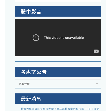
體中影音
各處室公告
各
選取分類
處
室
公
告
最新消息
銘傳大學金融科技學院辦理「第二屆銘傳金融科技盃 － ETF模擬