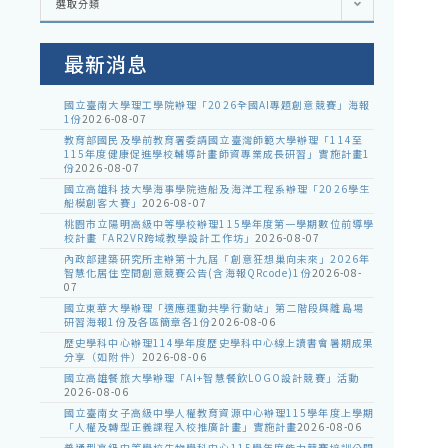
選取分類
處
室
公
告
最新消息
國立臺南大學理工學院辦理「2026全國AI專題創意競賽」海報
1份
2026-08-07
教育部國民及學前教育署委請國立臺灣師範大學辦理「114至
115年度健康促進學校輔導計畫師資專業成長研習」實施計畫1
份
2026-08-07
國立高雄科技大學海事學院造船及海洋工程系辦理「2026學生
船模創客大賽」
2026-08-07
桃園市立陽明高級中等學校辦理115學年度第一學期數位前導學
校計畫「AR2VR跨域教學設計工作坊」
2026-08-07
內政部建築研究所主辦第十九屆「創意狂想巢向未來」2026年
智慧化居住空間創意競賽公告(含海報QRcode)1份
2026-08-
07
國立東華大學辦理「適應運動共學行動站」第二階段與離島場
研習海報1份及各區簡章各1份
2026-08-06
歷史學科中心辦理114學年度歷史學科中心線上讀書會暑期成果
分享（如附件）
2026-08-06
國立高雄餐旅大學辦理「AI+智慧餐飲LOGO設計競賽」活動
2026-08-06
國立臺南女子高級中學人權教育資源中心辦理115學年度上學期
「人權及轉型正義課程入校推廣計畫」實施計畫
2026-08-06
普通型高級中等學校生物學科中心115學年度能力競賽培訓公開