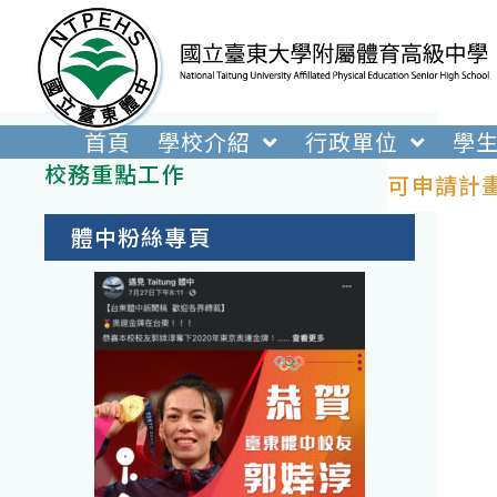
跳
轉
至
主
要
首頁
學校介紹
行政單位
學
內
校務重點工作
可申請計
容
體中粉絲專頁