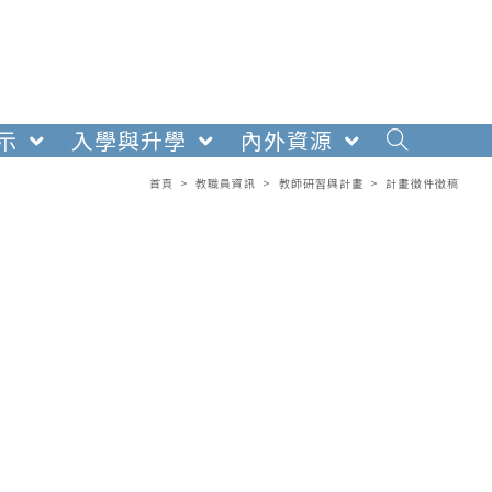
示
入學與升學
內外資源
首頁
>
教職員資訊
>
教師研習與計畫
>
計畫徵件徵稿