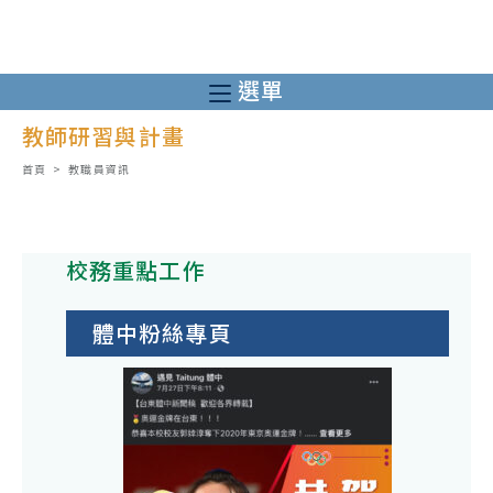
跳
轉
至
選單
主
教師研習與計畫
要
內
首頁
>
教職員資訊
容
校務重點工作
體中粉絲專頁