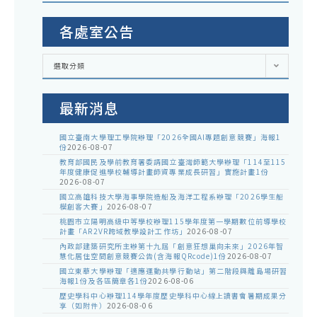
各處室公告
各
選取分類
處
室
公
告
最新消息
國立臺南大學理工學院辦理「2026全國AI專題創意競賽」海報1
份
2026-08-07
教育部國民及學前教育署委請國立臺灣師範大學辦理「114至115
年度健康促進學校輔導計畫師資專業成長研習」實施計畫1份
2026-08-07
國立高雄科技大學海事學院造船及海洋工程系辦理「2026學生船
模創客大賽」
2026-08-07
桃園市立陽明高級中等學校辦理115學年度第一學期數位前導學校
計畫「AR2VR跨域教學設計工作坊」
2026-08-07
內政部建築研究所主辦第十九屆「創意狂想巢向未來」2026年智
慧化居住空間創意競賽公告(含海報QRcode)1份
2026-08-07
國立東華大學辦理「適應運動共學行動站」第二階段與離島場研習
海報1份及各區簡章各1份
2026-08-06
歷史學科中心辦理114學年度歷史學科中心線上讀書會暑期成果分
享（如附件）
2026-08-06