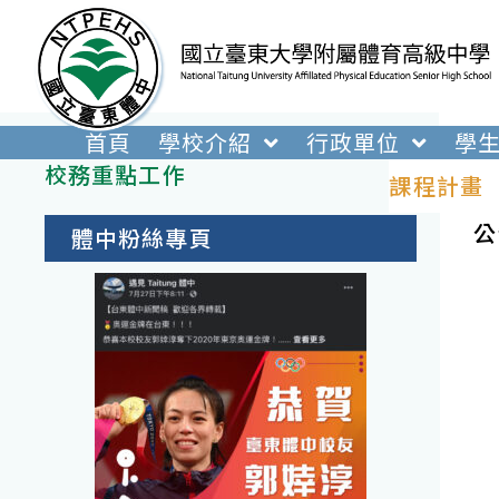
跳
轉
至
主
要
首頁
學校介紹
行政單位
學
內
校務重點工作
課程計畫
容
公
體中粉絲專頁