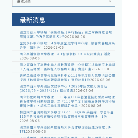
選取分類
處
室
公
告
最新消息
國立東華大學辦理「適應運動共學行動站」第二階段與離島場
研習海報1份及各區簡章各1份
2026-08-06
歷史學科中心辦理114學年度歷史學科中心線上讀書會暑期成果
分享（如附件）
2026-08-06
國立高雄餐旅大學辦理「AI+智慧餐飲LOGO設計競賽」活動
2026-08-06
國立臺南女子高級中學人權教育資源中心辦理115學年度上學期
「人權及轉型正義課程入校推廣計畫」實施計畫
2026-08-06
普通型高級中等學校生物學科中心115學年度能力競賽培訓公開
授課「軟體動物解剖觀察與推理」實施計畫1份
2026-08-06
國立中山大學外國語文教學中心「2026年語文能力研習班
(2026/09 ~ 2026/12)」招生資訊
2026-08-06
國立彰化師範大學辦理「115年至116年普通暨技術型高中物理
適性教學教材開發計畫」之「115學年度全國高三暑假學測物理
複習計畫」，請高三學生踴躍報名參與。
2026-08-06
檢送國立臺灣師範大學辦理「Cool English 英語線上學習平臺
115年普技高教案簡報得獎作品實體分享會實施辦法」1份
2026-08-06
國立高雄大學與泰國朱拉隆功大學合作辦理泰語能力檢定CU-
TFL
2026-08-06
「行政大樓三樓主計室外平台漏水整修一式」擬公開徵求原住