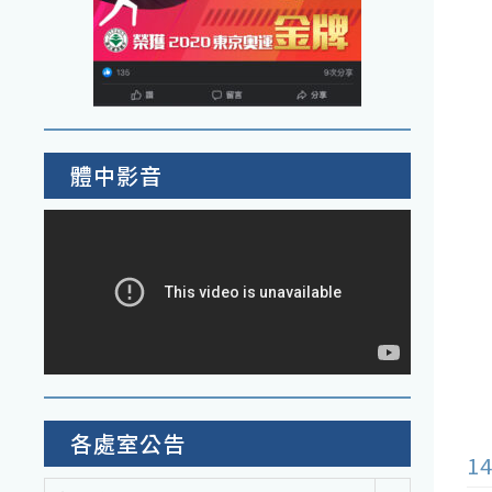
體中影音
各處室公告
1
各