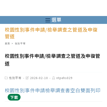
跳
轉
至
選單
主
校園性別事件申請/檢舉調查之管道及申復
要
管道
內
容
首頁
>
性別平等
校園性別事件申請/檢舉調查之管道及申復管
道
Post
Post
Post
性別平等
2026-02-10
ntpehs029
category:
last
author:
modified:
校園性別事件申請檢舉調查書空白雙面列印
下載