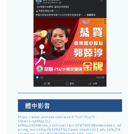
體中影音
https://www.youtube.com/watch?list=PLyj7F-
blDmYxiryAPAqLJLj-
hPMqaUKDK&time_continue=1&v=QFWTd08M8do&embeds_ref
erring_euri=https%3A%2F%2Fwww.ntpehs.ttct.edu.tw%2F&
source_ve_path=Mjg2NjY&feature=emb_logo