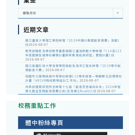
彙
選取月份
整
近期文章
國立臺南大學理工學院辦理「2026全國AI專題創意競賽」海報1
份
2026-08-07
教育部國民及學前教育署委請國立臺灣師範大學辦理「114至115
年度健康促進學校輔導計畫師資專業成長研習」實施計畫1份
2026-08-07
國立高雄科技大學海事學院造船及海洋工程系辦理「2026學生船
模創客大賽」
2026-08-07
桃園市立陽明高級中等學校辦理115學年度第一學期數位前導學校
計畫「AR2VR跨域教學設計工作坊」
2026-08-07
內政部建築研究所主辦第十九屆「創意狂想巢向未來」2026年智
慧化居住空間創意競賽公告(含海報QRcode)1份
2026-08-07
校務重點工作
體中粉絲專頁