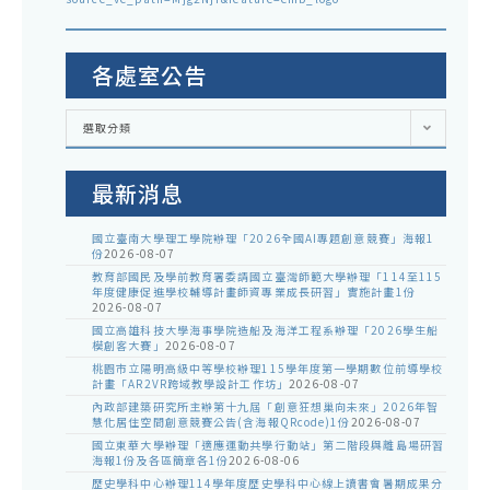
各處室公告
各
選取分類
處
室
公
告
最新消息
國立臺南大學理工學院辦理「2026全國AI專題創意競賽」海報1
份
2026-08-07
教育部國民及學前教育署委請國立臺灣師範大學辦理「114至115
年度健康促進學校輔導計畫師資專業成長研習」實施計畫1份
2026-08-07
國立高雄科技大學海事學院造船及海洋工程系辦理「2026學生船
模創客大賽」
2026-08-07
桃園市立陽明高級中等學校辦理115學年度第一學期數位前導學校
計畫「AR2VR跨域教學設計工作坊」
2026-08-07
內政部建築研究所主辦第十九屆「創意狂想巢向未來」2026年智
慧化居住空間創意競賽公告(含海報QRcode)1份
2026-08-07
國立東華大學辦理「適應運動共學行動站」第二階段與離島場研習
海報1份及各區簡章各1份
2026-08-06
歷史學科中心辦理114學年度歷史學科中心線上讀書會暑期成果分