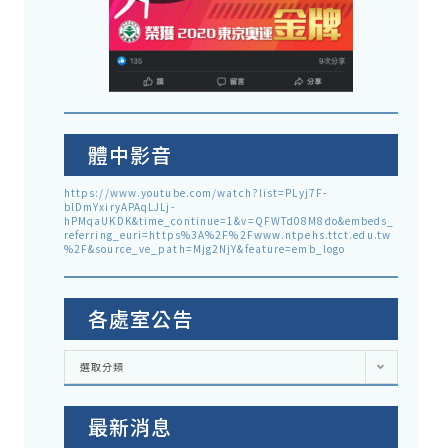
體中影音
https://www.youtube.com/watch?list=PLyj7F-
blDmYxiryAPAqLJLj-
hPMqaUKDK&time_continue=1&v=QFWTd08M8do&embeds_
referring_euri=https%3A%2F%2Fwww.ntpehs.ttct.edu.tw
%2F&source_ve_path=Mjg2NjY&feature=emb_logo
各處室公告
各
選取分類
處
室
公
告
最新消息