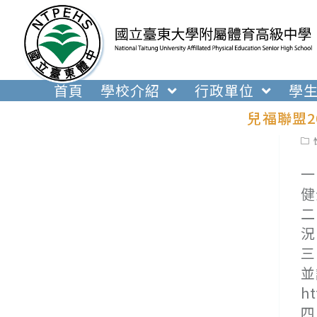
跳
轉
至
主
要
首頁
學校介紹
行政單位
學
內
兒福聯盟2
容
Pos
cat
一
健
二
況
三
並
h
四