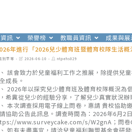
生資訊
榮譽榜
教職員資訊
成果與展
026年進行「2026兒少體育班暨體育校隊生活
t
Post
Post
性別平等
2026-06-10
ntpehs029
egory:
last
author:
modified:
、 該會致力於兒童福利工作之推展，除提供兒
全成長。
、 2026年以探究兒少體育班及體育校隊概況
，希冀從兒少的經驗分享，了解兒少真實狀況辦
、 本次調查採用電子線上問卷，惠請 貴校協助
請協助公告此訊息。調查時間為：2026年6月2日(
ttps://www.surveycake.com/s/W2gnA
、 如有未盡事宜，請洽兒童福利聯盟基金會研發組，連