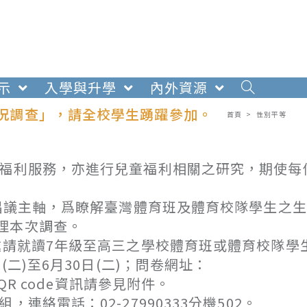
示
入學與升學
內外資源
概況調查」，請全校學生踴躍參加。
首頁
>
性別平等
童福利服務，亦進行兒童福利相關之研究，期使每
為倡議主軸，爲瞭解臺灣體育班及體育校隊學生之
理本次調查。
邀請就讀7年級至高三之學校體育班或體育校隊學
二)至6月30日(二)；問卷網址：
；問卷QR code資訊請參見附件。
絡電話：02-27990333分機502。