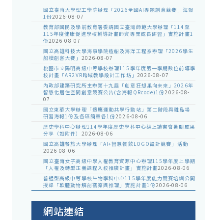
國立臺南大學理工學院辦理「2026全國AI專題創意競賽」海報
1份
2026-08-07
教育部國民及學前教育署委請國立臺灣師範大學辦理「114至
115年度健康促進學校輔導計畫師資專業成長研習」實施計畫1
份
2026-08-07
國立高雄科技大學海事學院造船及海洋工程系辦理「2026學生
船模創客大賽」
2026-08-07
桃園市立陽明高級中等學校辦理115學年度第一學期數位前導學
校計畫「AR2VR跨域教學設計工作坊」
2026-08-07
內政部建築研究所主辦第十九屆「創意狂想巢向未來」2026年
智慧化居住空間創意競賽公告(含海報QRcode)1份
2026-08-
07
國立東華大學辦理「適應運動共學行動站」第二階段與離島場
研習海報1份及各區簡章各1份
2026-08-06
歷史學科中心辦理114學年度歷史學科中心線上讀書會暑期成果
分享（如附件）
2026-08-06
國立高雄餐旅大學辦理「AI+智慧餐飲LOGO設計競賽」活動
2026-08-06
國立臺南女子高級中學人權教育資源中心辦理115學年度上學期
「人權及轉型正義課程入校推廣計畫」實施計畫
2026-08-06
普通型高級中等學校生物學科中心115學年度能力競賽培訓公開
授課「軟體動物解剖觀察與推理」實施計畫1份
2026-08-06
網站連結